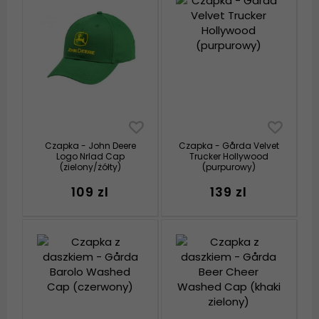
Czapka - John Deere
Czapka - Gårda Velvet
Logo Nrlad Cap
Trucker Hollywood
(zielony/żółty)
(purpurowy)
109 zl
139 zl