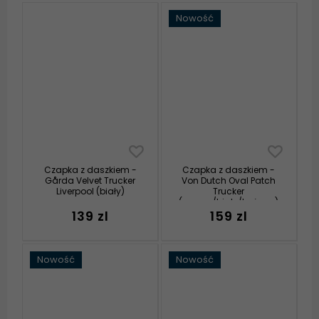
Nowość
Czapka z daszkiem -
Czapka z daszkiem -
Gårda Velvet Trucker
Von Dutch Oval Patch
Liverpool (biały)
Trucker
(czarny/biały/beżowy)
139 zl
159 zl
Nowość
Nowość