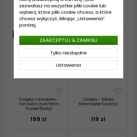
Gårda Trucker Country
New Era Los Angeles
(zielony)
Kings 9FORTY M-Crown
zezwalasz na wszystkie pliki cookie lub
(czarny)
wybierz, które pliki cookie chcesz, a które
139 zl
149 zl
179 zl
chcesz wyłączyć, klikając „Ustawienia”
poniżej.
Nowość
ZAAKCEPTUJ & ZAMKNIJ
Tylko niezbędne
Ustawienia
Czapka z daszkiem -
Czapka - Gårda
Von Dutch Oval Patch
Manchester (czarny)
Trucker (biały)
159 zl
119 zl