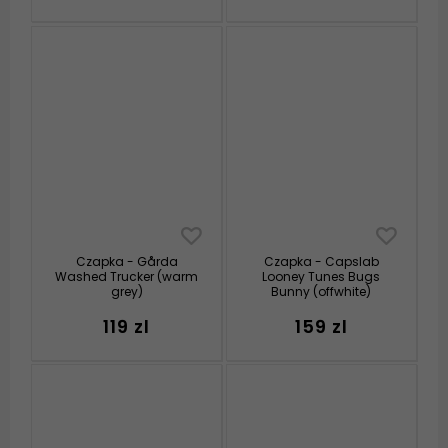
Czapka - Gårda
Czapka - Capslab
Washed Trucker (warm
Looney Tunes Bugs
grey)
Bunny (offwhite)
119 zl
159 zl