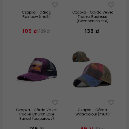
Czapka - Gårda
Czapka - Gårda Velvet
Rainbow (multi)
Trucker Business
(Ciemnoniebieski)
109 zl
139 zl
139 zl
Czapka - Gårda Velvet
Czapka - Gårda
Trucker Church Lake
Watercolour (multi)
Sunset (purpurowy)
139 zl
99 zl
119 zl