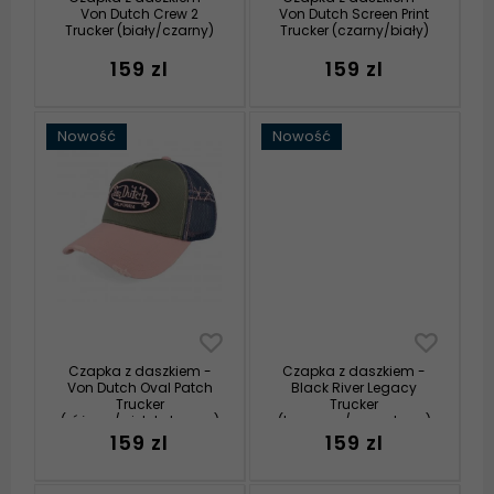
Von Dutch Crew 2
Von Dutch Screen Print
Trucker (biały/czarny)
Trucker (czarny/biały)
159 zl
159 zl
Nowość
Nowość
Czapka z daszkiem -
Czapka z daszkiem -
Von Dutch Oval Patch
Black River Legacy
Trucker
Trucker
(różowy/wielokolorowy)
(kremowy/granatowy)
159 zl
159 zl