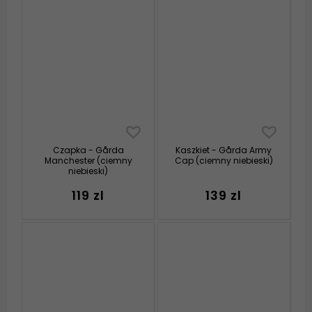
Czapka - Gårda
Kaszkiet - Gårda Army
Manchester (ciemny
Cap (ciemny niebieski)
niebieski)
119 zl
139 zl