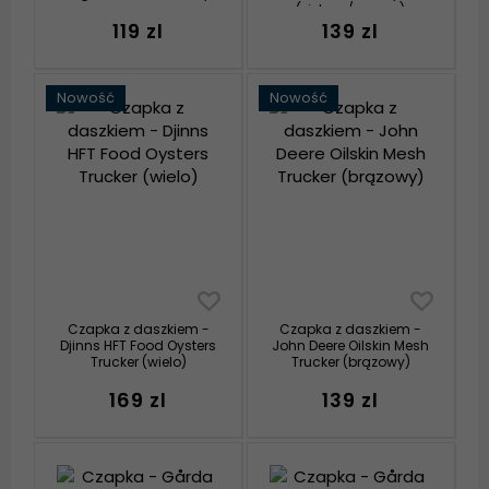
(zielony/czarny)
119 zl
139 zl
Nowość
Nowość
Czapka z daszkiem -
Czapka z daszkiem -
Djinns HFT Food Oysters
John Deere Oilskin Mesh
Trucker (wielo)
Trucker (brązowy)
169 zl
139 zl