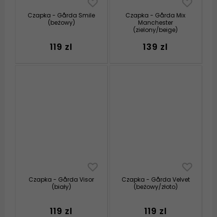
Czapka - Gårda Smile
Czapka - Gårda Mix
(beżowy)
Manchester
(zielony/beige)
119 zl
139 zl
Czapka - Gårda Visor
Czapka - Gårda Velvet
(biały)
(beżowy/złoto)
119 zl
119 zl