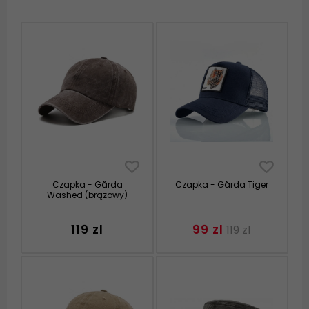
Czapka - Gårda
Czapka - Gårda Tiger
Washed (brązowy)
119 zl
99 zl
119 zl