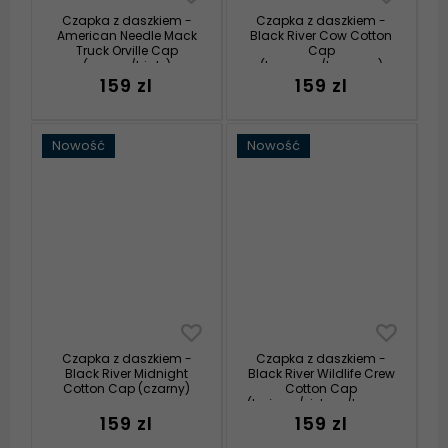
Czapka z daszkiem -
Czapka z daszkiem -
American Needle Mack
Black River Cow Cotton
Truck Orville Cap
Cap
(czarny/biały)
(kremowy/brązowy)
159 zl
159 zl
Nowość
Nowość
Czapka z daszkiem -
Czapka z daszkiem -
Black River Midnight
Black River Wildlife Crew
Cotton Cap (czarny)
Cotton Cap
(beżowy/zielony/brązowy)
159 zl
159 zl