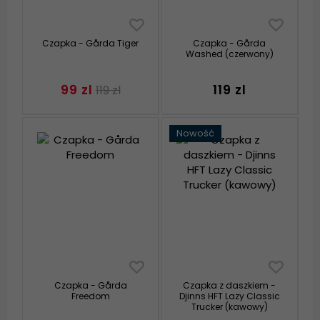
Czapka - Gårda Tiger
Czapka - Gårda
Washed (czerwony)
99 zl
119 zl
119 zl
Nowość
Czapka - Gårda
Czapka z daszkiem -
Freedom
Djinns HFT Lazy Classic
Trucker (kawowy)