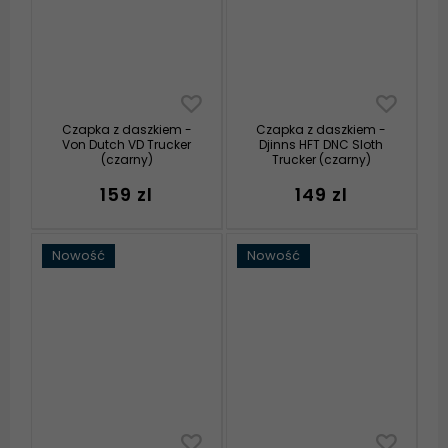
Czapka z daszkiem -
Czapka z daszkiem -
Von Dutch VD Trucker
Djinns HFT DNC Sloth
(czarny)
Trucker (czarny)
159 zl
149 zl
Nowość
Nowość