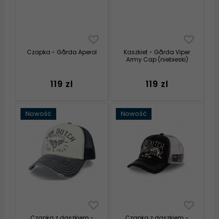
Czapka - Gårda Aperol
Kaszkiet - Gårda Viper
Army Cap (niebieski)
119 zl
119 zl
Nowość
Nowość
Czapka z daszkiem -
Czapka z daszkiem -