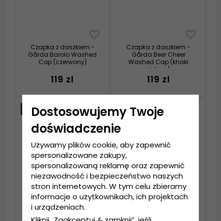
Czapka z daszkiem -
Czapka z daszkiem -
Gårda Barolo Washed
Gårda Beer Cheer
Cap (czerwony)
Washed Cap (khaki
zielony)
119 zl
119 zl
Dostosowujemy Twoje
Nowość
doświadczenie
Używamy plików cookie, aby zapewnić
spersonalizowane zakupy,
spersonalizowaną reklamę oraz zapewnić
niezawodność i bezpieczeństwo naszych
stron internetowych. W tym celu zbieramy
informacje o użytkownikach, ich projektach
i urządzeniach.
Czapka z daszkiem -
Czapka z daszkiem -
Kliknij „Zaakceptuj & zamknij”, jeśli