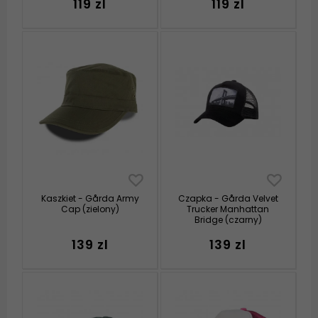
119 zl
119 zl
Kaszkiet - Gårda Army
Czapka - Gårda Velvet
Cap (zielony)
Trucker Manhattan
Bridge (czarny)
139 zl
139 zl