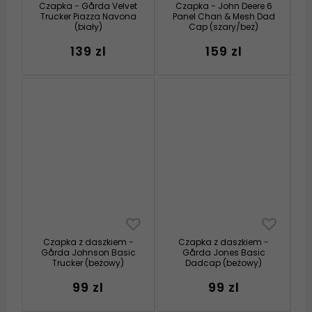
Czapka - Gårda Velvet
Czapka - John Deere 6
Trucker Piazza Navona
Panel Chan & Mesh Dad
(biały)
Cap (szary/beż)
139 zl
159 zl
Czapka z daszkiem -
Czapka z daszkiem -
Gårda Johnson Basic
Gårda Jones Basic
Trucker (beżowy)
Dadcap (beżowy)
99 zl
99 zl