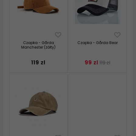
Czapka - Gårda
Czapka - Gårda Bear
Manchester (żółty)
119 zl
99 zl
119 zl