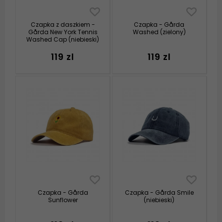
Czapka z daszkiem -
Czapka - Gårda
Gårda New York Tennis
Washed (zielony)
Washed Cap (niebieski)
119 zl
119 zl
Czapka - Gårda
Czapka - Gårda Smile
Sunflower
(niebieski)