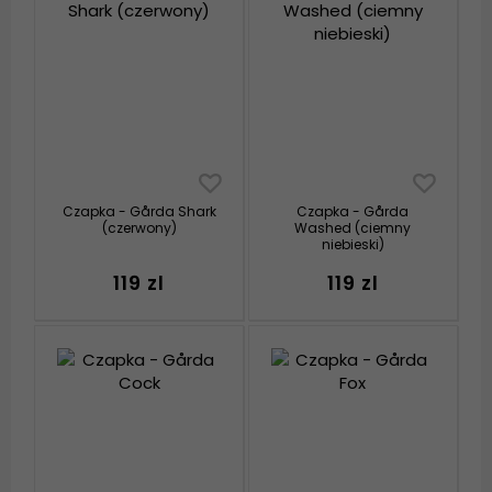
Czapka - Gårda Shark
Czapka - Gårda
(czerwony)
Washed (ciemny
niebieski)
119 zl
119 zl