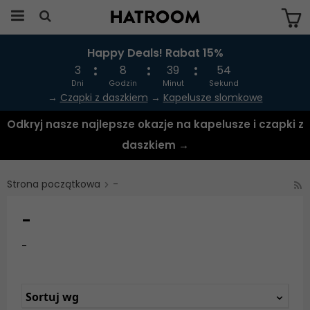
Happy Deals! Rabat 15%
Produkten har blivit tillagd i varukorgen
3
8
39
53
Dni
Godzin
Minut
Sekund
→
Czapki z daszkiem
→
Kapelusze slomkowe
Odkryj nasze najlepsze okazje na kapelusze i czapki z
daszkiem →
Strona początkowa
-
-
-
Sortuj wg