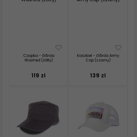
Czapka - Gårda
Kaszkiet - Gårda Army
Washed (żółty)
Cap (czarny)
119 zl
139 zl