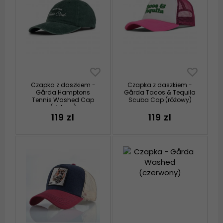
Czapka z daszkiem -
Czapka z daszkiem -
Gårda Hamptons
Gårda Tacos & Tequila
Tennis Washed Cap
Scuba Cap (różowy)
(zielony)
119 zl
119 zl