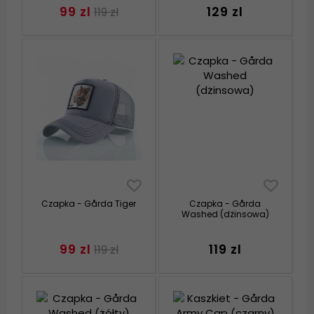
99 zl
129 zl
119 zl
Czapka - Gårda Tiger
Czapka - Gårda
Washed (dżinsowa)
99 zl
119 zl
119 zl