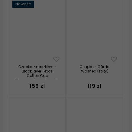
Nowość
Czapka z daszkiem -
Czapka - Gårda
Black River Texas
Washed (żółty)
Cotton Cap
(kremowy/granatowy/brązowy)
159 zl
119 zl