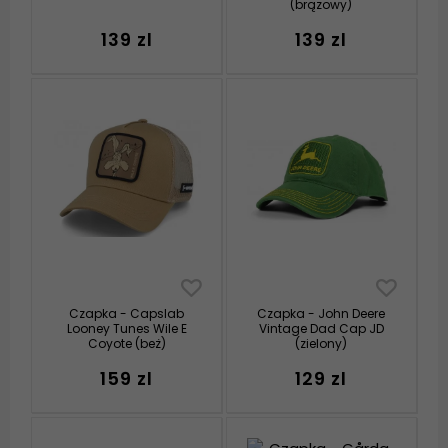
(brązowy)
139 zl
139 zl
Czapka - Capslab
Czapka - John Deere
Looney Tunes Wile E
Vintage Dad Cap JD
Coyote (beż)
(zielony)
159 zl
129 zl