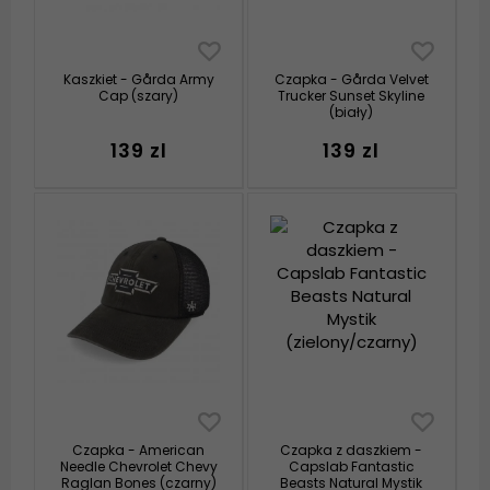
Kaszkiet - Gårda Army
Czapka - Gårda Velvet
Cap (szary)
Trucker Sunset Skyline
(biały)
139 zl
139 zl
Czapka - American
Czapka z daszkiem -
Needle Chevrolet Chevy
Capslab Fantastic
Raglan Bones (czarny)
Beasts Natural Mystik