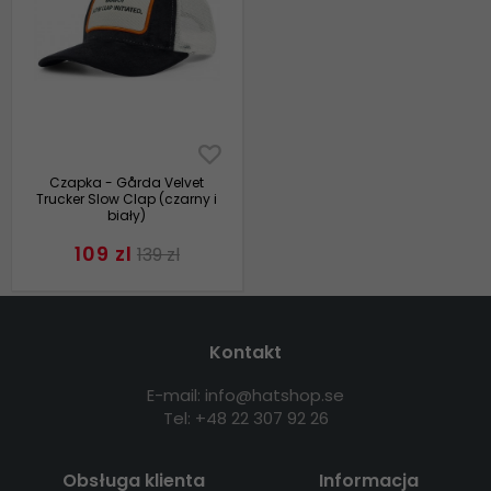
Czapka - Gårda Velvet
Trucker Slow Clap (czarny i
biały)
109 zl
139 zl
Kontakt
E-mail: info@hatshop.se
Tel: +48 22 307 92 26
Obsługa klienta
Informacja