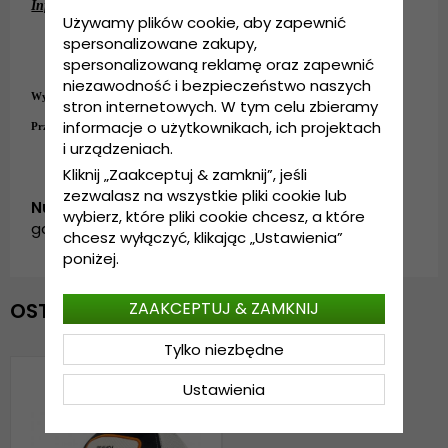
Informacje szczegółowe:
Używamy plików cookie, aby zapewnić
Wykonanie: poliester
spersonalizowane zakupy,
Rozmiar uniwersalny
spersonalizowaną reklamę oraz zapewnić
Regulacja z tyłu czapki
.
niezawodność i bezpieczeństwo naszych
Wykonanie:
poliester
stron internetowych. W tym celu zbieramy
informacje o użytkownikach, ich projektach
Przewodnik po rozmiarach:
Rozmiar uniwersalny
i urządzeniach.
Kliknij „Zaakceptuj & zamknij”, jeśli
zezwalasz na wszystkie pliki cookie lub
Numer artykułu:
wybierz, które pliki cookie chcesz, a które
garda.cap.SS2024-10.slowclap.velvtruck.blk/wht
chcesz wyłączyć, klikając „Ustawienia”
poniżej.
ZAAKCEPTUJ & ZAMKNIJ
OSTATNIO OGLĄDANE
Tylko niezbędne
Ustawienia