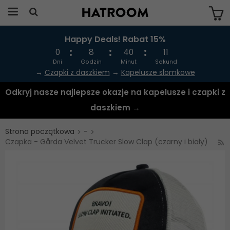
Happy Deals! Rabat 15%
Produkten har blivit tillagd i varukorgen
0
8
40
10
Dni
Godzin
Minut
Sekund
→
Czapki z daszkiem
→
Kapelusze slomkowe
Odkryj nasze najlepsze okazje na kapelusze i czapki z
daszkiem →
Strona początkowa
-
Czapka - Gårda Velvet Trucker Slow Clap (czarny i biały)