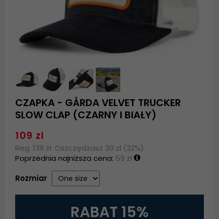
CZAPKA - GÅRDA VELVET TRUCKER
SLOW CLAP (CZARNY I BIAŁY)
109 zl
Reg. 139 zl. Oszczędzasz 30 zl (22%)
Poprzednia najniższa cena:
59 zl
Rozmiar
RABAT 15%