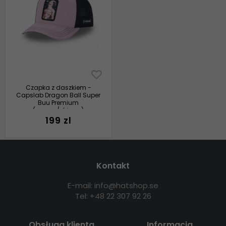
Czapka z daszkiem -
Capslab Dragon Ball Super
Buu Premium
(czarny/różowy)
199 zl
Kontakt
E-mail: info@hatshop.se
Tel: +48 22 307 92 26
Obsługa klienta
Informacja