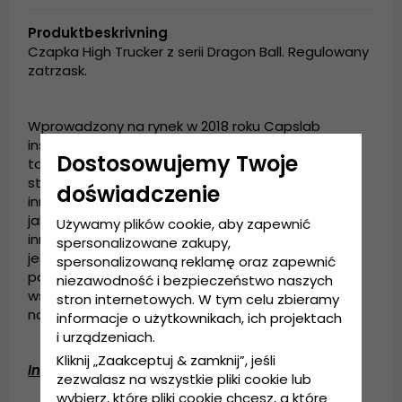
Produktbeskrivning
Czapka High Trucker z serii Dragon Ball. Regulowany
zatrzask.
Wprowadzony na rynek w 2018 roku Capslab
inspiruje się kultowymi postaciami popkultury,
Dostosowujemy Twoje
takimi jak Kaczor Donald i Myszka Miki. Założyciele
stworzyli markę o młodym, dynamicznym i
doświadczenie
innowacyjnym duchu, oferując produkty wysokiej
jakości, jednocześnie stale wprowadzając
Używamy plików cookie, aby zapewnić
innowacje w projektowaniu marki. Capslab znany
spersonalizowane zakupy,
jest przede wszystkim z czapek o kultowym
spersonalizowaną reklamę oraz zapewnić
popularnym charakterze i skierowany jest do
niezawodność i bezpieczeństwo naszych
wszystkich tych, którzy lubią oryginalne i
stron internetowych. W tym celu zbieramy
nowoczesne modne dodatki.
informacje o użytkownikach, ich projektach
i urządzeniach.
Kliknij „Zaakceptuj & zamknij”, jeśli
Informacje szczegółowe:
zezwalasz na wszystkie pliki cookie lub
wybierz, które pliki cookie chcesz, a które