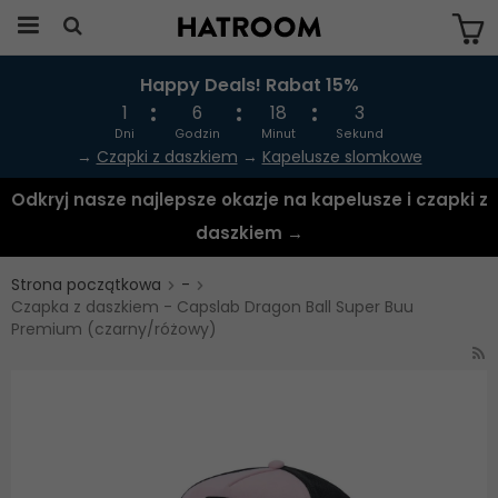
Happy Deals! Rabat 15%
Produkten har blivit tillagd i varukorgen
1
6
18
3
Dni
Godzin
Minut
Sekund
→
Czapki z daszkiem
→
Kapelusze slomkowe
Odkryj nasze najlepsze okazje na kapelusze i czapki z
daszkiem →
Strona początkowa
-
Czapka z daszkiem - Capslab Dragon Ball Super Buu
Premium (czarny/różowy)