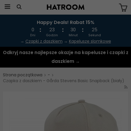
Happy Deals! Rabat 15%
Produkten har blivit tillagd i varukorgen
0
23
30
24
Dni
Godzin
Minut
Sekund
→
Czapki z daszkiem
→
Kapelusze slomkowe
Odkryj nasze najlepsze okazje na kapelusze i czapki z
daszkiem →
Strona początkowa
-
Czapka z daszkiem - Gårda Stevens Basic Snapback (biały)