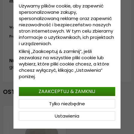
Informacje szczegółowe:
Używamy plików cookie, aby zapewnić
Wykonanie: 100%
bawełna
spersonalizowane zakupy,
Rozmiar uniwersalny
spersonalizowaną reklamę oraz zapewnić
Regulacja z tyłu czapki
.
niezawodność i bezpieczeństwo naszych
Wykonanie:
100%
bawełna
stron internetowych. W tym celu zbieramy
informacje o użytkownikach, ich projektach
Przewodnik po rozmiarach:
Rozmiar uniwersalny
i urządzeniach.
Kliknij „Zaakceptuj & zamknij”, jeśli
zezwalasz na wszystkie pliki cookie lub
Numer artykułu:
wybierz, które pliki cookie chcesz, a które
garda.bc-03.white
chcesz wyłączyć, klikając „Ustawienia”
poniżej.
OSTATNIO OGLĄDANE
ZAAKCEPTUJ & ZAMKNIJ
Tylko niezbędne
Ustawienia