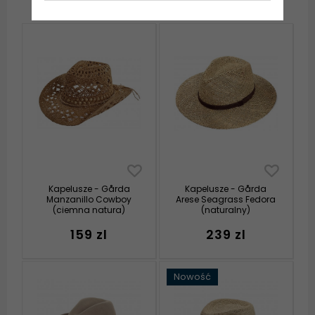
Kapelusze - Gårda
Kapelusze - Gårda
Manzanillo Cowboy
Arese Seagrass Fedora
(ciemna natura)
(naturalny)
159 zl
239 zl
Nowość