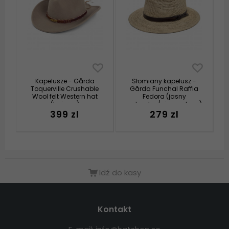
Kapelusze - Gårda
Słomiany kapelusz -
Toquerville Crushable
Gårda Funchal Raffia
Wool felt Western hat
Fedora (jasny
(beżowy)
naturalny/ciemny brąz)
399 zl
279 zl
Idź do kasy
Kontakt