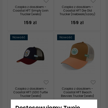
Czapka z daszkiem -
Czapka z daszkiem -
Coastal HFT Simply Livin
Coastal HFT Die Old
Trucker (wielo)
Trucker (niebieski/szary)
159 zl
159 zl
Nowość
Nowość
Czapka z daszkiem -
Czapka z daszkiem -
Coastal HFT LSDO Turtle
Coastal HFT Beach
Trucker (wielo)
Bevvies Trucker (wielo)
159 zl
139 zl
Dostosowujemy Twoje