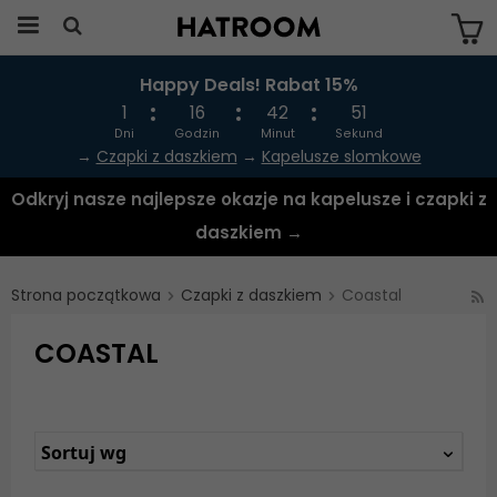
Happy Deals! Rabat 15%
Produkten har blivit tillagd i varukorgen
1
16
42
50
Dni
Godzin
Minut
Sekund
→
Czapki z daszkiem
→
Kapelusze slomkowe
Odkryj nasze najlepsze okazje na kapelusze i czapki z
daszkiem →
Strona początkowa
Czapki z daszkiem
Coastal
COASTAL
Sortuj wg