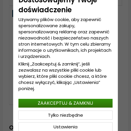
doświadczenie
Nowość
Używamy plików cookie, aby zapewnić
spersonalizowane zakupy,
spersonalizowaną reklamę oraz zapewnić
niezawodność i bezpieczeństwo naszych
stron internetowych. W tym celu zbieramy
informacje o użytkownikach, ich projektach
i urządzeniach.
Kliknij „Zaakceptuj & zamknij”, jeśli
zezwalasz na wszystkie pliki cookie lub
Czapka z daszkiem -
wybierz, które pliki cookie chcesz, a które
Coastal HFT Fukushima
chcesz wyłączyć, klikając „Ustawienia”
Trucker (wielo)
poniżej.
159 zl
ZAAKCEPTUJ & ZAMKNIJ
Tylko niezbędne
OSTATNIO OGLĄDANE PRODUKTY
Ustawienia