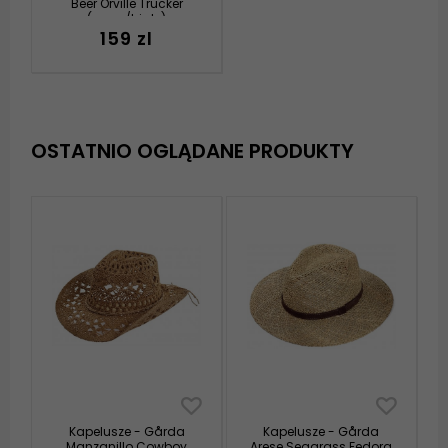
Beer Orville Trucker
(szary/biały)
159 zl
OSTATNIO OGLĄDANE PRODUKTY
Kapelusze - Gårda
Kapelusze - Gårda
Manzanillo Cowboy
Arese Seagrass Fedora