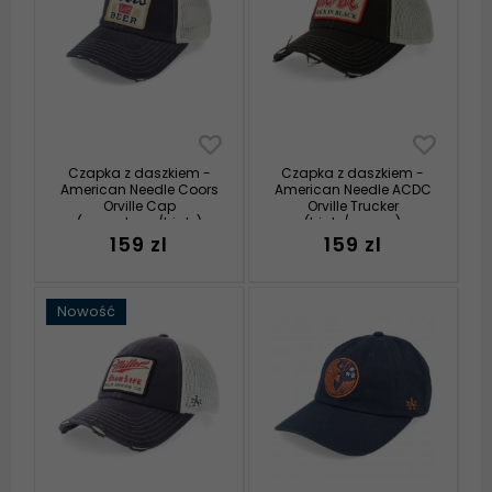
Czapka z daszkiem -
Czapka z daszkiem -
American Needle Coors
American Needle ACDC
Orville Cap
Orville Trucker
(granatowy/biały)
(biały/czarny)
159 zl
159 zl
Nowość