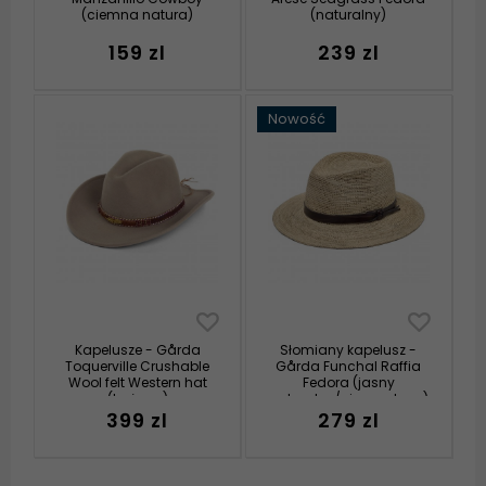
(ciemna natura)
(naturalny)
159 zl
239 zl
Nowość
Kapelusze - Gårda
Słomiany kapelusz -
Toquerville Crushable
Gårda Funchal Raffia
Wool felt Western hat
Fedora (jasny
(beżowy)
naturalny/ciemny brąz)
399 zl
279 zl