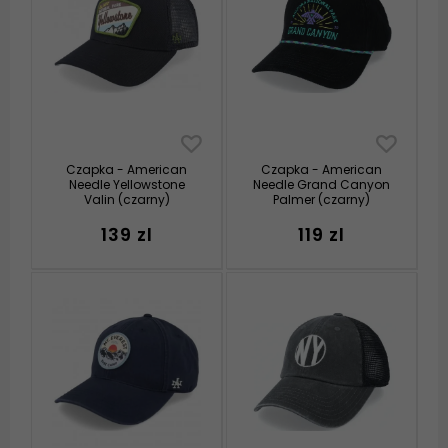
Czapka - American
Czapka - American
Needle Yellowstone
Needle Grand Canyon
Valin (czarny)
Palmer (czarny)
139 zl
119 zl