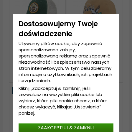
Dostosowujemy Twoje
doświadczenie
Używamy plików cookie, aby zapewnić
spersonalizowane zakupy,
Czapka z daszkiem -
Czapka z daszkiem -
spersonalizowaną reklamę oraz zapewnić
American Needle
American Needle Coors
niezawodność i bezpieczeństwo naszych
Smokey Bear Orville
Canvas Cappy
Cap (zielony/biały)
(beżowy)
stron internetowych. W tym celu zbieramy
159 zl
199 zl
informacje o użytkownikach, ich projektach
i urządzeniach.
Kliknij „Zaakceptuj & zamknij”, jeśli
Nowość
Nowość
zezwalasz na wszystkie pliki cookie lub
wybierz, które pliki cookie chcesz, a które
chcesz wyłączyć, klikając „Ustawienia”
poniżej.
ZAAKCEPTUJ & ZAMKNIJ