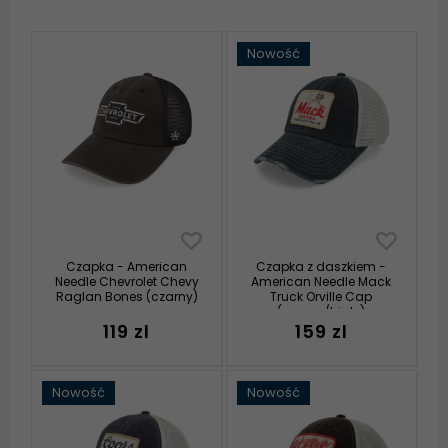
Nowość
Czapka - American
Czapka z daszkiem -
Needle Chevrolet Chevy
American Needle Mack
Raglan Bones (czarny)
Truck Orville Cap
(czarny/biały)
119 zl
159 zl
Nowość
Nowość