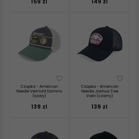
159 zl
149 zl
Czapka - American
Czapka - American
Needle Vermont Domino
Needle Joshua Tree
(szary)
Valin (czarny)
139 zl
139 zl