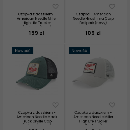
Czapka z daszkiem -
Czapka - American
American Needle Miller
Needle Hiroshima Carp
High Life Trucker
Ballpark (navy)
(niebieski/biały)
159 zl
109 zl
Nowość
Nowość
Czapka z daszkiem -
Czapka z daszkiem -
American Needle Mack
American Needle Miller
Truck Orville Cap
High Life Trucker
(zielony/czarny)
(białawy)