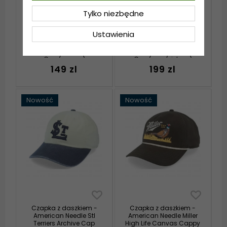
Tylko niezbędne
Ustawienia
Czapka z daszkiem -
Czapka z daszkiem -
American Needle Mack
American Needle
Truck Twill Valin Patch
Yosemite NP Roscoe
Cap (czarny)
Cap (ecru/zielony)
149 zl
199 zl
Nowość
Nowość
Czapka z daszkiem -
Czapka z daszkiem -
American Needle Stl
American Needle Miller
Terriers Archive Cap
High Life Canvas Cappy