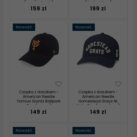
(ecru/niebieski)
(khaki zielony)
159 zl
199 zl
Nowość
Nowość
Czapka z daszkiem -
Czapka z daszkiem -
American Needle
American Needle
Yomiuri Giants Ballpark
Homestead Grays NL
Cap (czarny)
Valin Cap (granatowy)
149 zl
149 zl
Nowość
Nowość