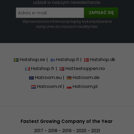
udział w naszym newsletterze.
ZAPISAĆ SIĘ
Wprowadzone informacje będą wykorzystywane
wyłącznie do naszych biuletynów.
Hatshop.se
|
Hatshop.fi
|
Hatshop.dk
Hatshop.fr
|
Hatteshoppen.no
Hatroom.eu
|
Hatroom.de
Hatroom.nl
|
Hatroom.pl
Fastest Growing Company of the Year
2017 - 2018 - 2019 - 2020 - 2021