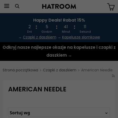
Happy Deals! Rabat 15%
Produkten har blivit tillagd i varukorgen
2
5
41
10
Dni
Godzin
Minut
Sekund
→
Czapki z daszkiem
→
Kapelusze slomkowe
Odkryj nasze najlepsze okazje na kapelusze i czapki z
daszkiem →
Strona początkowa
Czapki z daszkiem
American Needle
AMERICAN NEEDLE
Sortuj wg