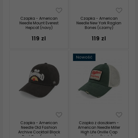
Czapka - American
Czapka - American
Needle Mount Everest
Needle New York Raglan
Hepcat (navy)
Bones (czarny)
119 zl
119 zl
Nowość
Czapka - American
Czapka z daszkiem -
Needle Old Fashion
American Needle Miller
Archive Cocktail Black
High Life Orville Cap
Dad Cap (czarny)
(zielony/biały)