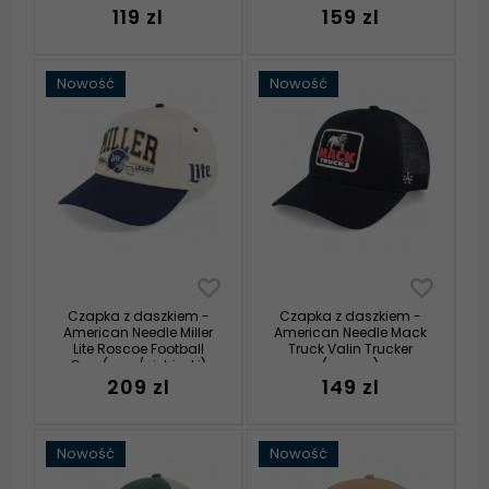
119 zl
159 zl
Nowość
Nowość
Czapka z daszkiem -
Czapka z daszkiem -
American Needle Miller
American Needle Mack
Lite Roscoe Football
Truck Valin Trucker
Cap (ecru/niebieski)
(czarny)
209 zl
149 zl
Nowość
Nowość