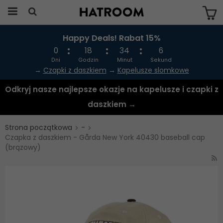
Happy Deals! Rabat 15%
Produkten har blivit tillagd i varukorgen
0
18
34
6
Dni
Godzin
Minut
Sekund
→
Czapki z daszkiem
→
Kapelusze slomkowe
Odkryj nasze najlepsze okazje na kapelusze i czapki z
daszkiem →
Strona początkowa
-
Czapka z daszkiem - Gårda New York 40430 baseball cap
(brązowy)