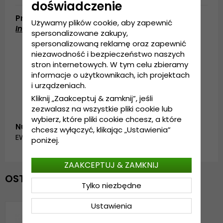
doświadczenie
Produktbeskrivning
Używamy plików cookie, aby zapewnić
Informacje szczegółowe:
spersonalizowane zakupy,
spersonalizowaną reklamę oraz zapewnić
100% bawełna
niezawodność i bezpieczeństwo naszych
Wyprodukowano w Chinach
stron internetowych. W tym celu zbieramy
informacje o użytkownikach, ich projektach
Regulacja z tyłu czapki
i urządzeniach.
Kliknij „Zaakceptuj & zamknij”, jeśli
zezwalasz na wszystkie pliki cookie lub
wybierz, które pliki cookie chcesz, a które
Numer artykułu:
chcesz wyłączyć, klikając „Ustawienia”
EWB0310204-3.new.york.40430.brown
poniżej.
ZAAKCEPTUJ & ZAMKNIJ
OSTATNIO OGLĄDANE
Tylko niezbędne
Ustawienia