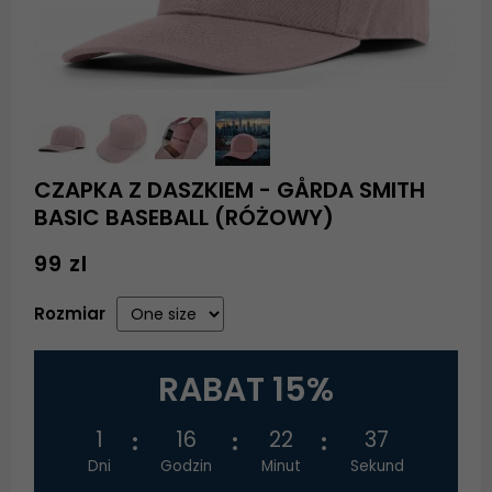
CZAPKA Z DASZKIEM - GÅRDA SMITH
BASIC BASEBALL (RÓŻOWY)
99 zl
Rozmiar
RABAT 15%
1
16
22
37
Dni
Godzin
Minut
Sekund