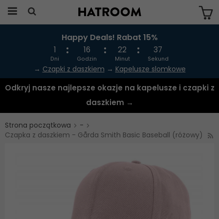
Happy Deals! Rabat 15%
Produkten har blivit tillagd i varukorgen
1
16
22
37
Dni
Godzin
Minut
Sekund
→
Czapki z daszkiem
→
Kapelusze slomkowe
Odkryj nasze najlepsze okazje na kapelusze i czapki z
daszkiem →
Strona początkowa
-
Czapka z daszkiem - Gårda Smith Basic Baseball (różowy)