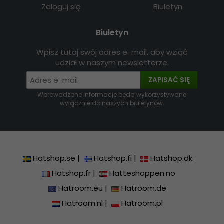
Zaloguj się
Biuletyn
Biuletyn
Wpisz tutaj swój adres e-mail, aby wziąć
udział w naszym newsletterze.
ZAPISAĆ SIĘ
Wprowadzone informacje będą wykorzystywane
wyłącznie do naszych biuletynów.
Hatshop.se
|
Hatshop.fi
|
Hatshop.dk
Hatshop.fr
|
Hatteshoppen.no
Hatroom.eu
|
Hatroom.de
Hatroom.nl
|
Hatroom.pl