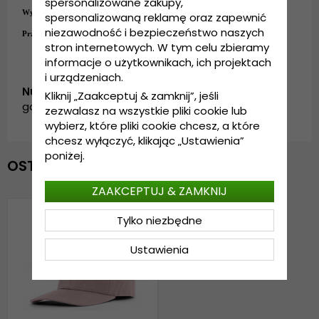
spersonalizowane zakupy,
Wykonanie:
100%
bawełna
spersonalizowaną reklamę oraz zapewnić
niezawodność i bezpieczeństwo naszych
Przewodnik po rozmiarach:
Rozmiar uniwersalny
stron internetowych. W tym celu zbieramy
informacje o użytkownikach, ich projektach
i urządzeniach.
Numer artykułu:
Kliknij „Zaakceptuj & zamknij”, jeśli
garda.bc-01.pink
zezwalasz na wszystkie pliki cookie lub
wybierz, które pliki cookie chcesz, a które
chcesz wyłączyć, klikając „Ustawienia”
poniżej.
OSTATNIO OGLĄDANE
ZAAKCEPTUJ & ZAMKNIJ
Tylko niezbędne
Ustawienia