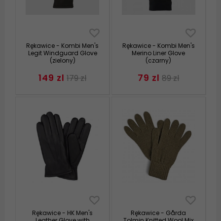
Rękawice - Kombi Men's
Rękawice - Kombi Men's
Legit Windguard Glove
Merino Liner Glove
(zielony)
(czarny)
149 zl
79 zl
179 zl
89 zl
Rękawice - HK Men's
Rękawice - Gårda
Leather Glove with
Tolmin Knitted Wool Mix