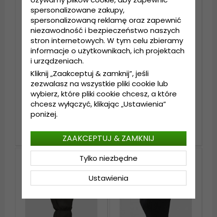
spersonalizowane zakupy,
spersonalizowaną reklamę oraz zapewnić
niezawodność i bezpieczeństwo naszych
stron internetowych. W tym celu zbieramy
informacje o użytkownikach, ich projektach
i urządzeniach.
Kliknij „Zaakceptuj & zamknij”, jeśli
zezwalasz na wszystkie pliki cookie lub
wybierz, które pliki cookie chcesz, a które
Rękawice - Shepherd
Rękawice - Shepherd
chcesz wyłączyć, klikając „Ustawienia”
William Leather Gloves
Women's Kate Leather
(Brązowy)
Gloves (Czarny)
poniżej.
269 zl
269 zl
339 zl
339 zl
ZAAKCEPTUJ & ZAMKNIJ
Tylko niezbędne
Ustawienia