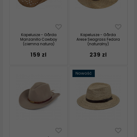
Kapelusze - Gårda
Kapelusze - Gårda
Manzanillo Cowboy
Arese Seagrass Fedora
(ciemna natura)
(naturalny)
159 zl
239 zl
Nowość