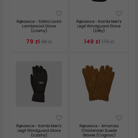
Rękawice - Sätila Lockö
Rękawice - Kombi Men's
Lambswool Glove
Legit Windguard Glove
(czarny)
(żółty)
79 zl
149 zl
99 zl
179 zl
Rękawice - Kombi Men's
Rękawice - Amanda
Legit Windguard Glove
Christensen Suede
(czarny)
Gloves (Cognac)