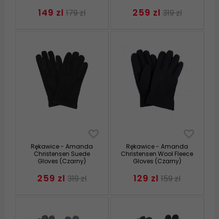
149 zl
259 zl
179 zl
319 zl
Rękawice - Amanda
Rękawice - Amanda
Christensen Suede
Christensen Wool Fleece
Gloves (Czarny)
Gloves (Czarny)
259 zl
129 zl
319 zl
159 zl