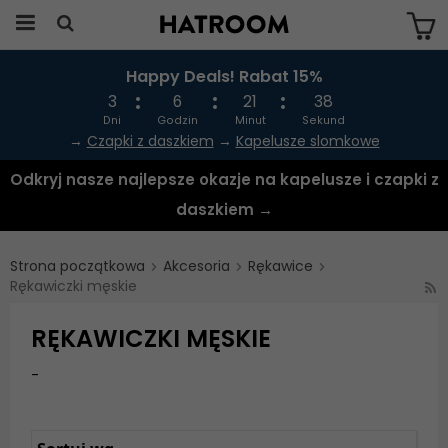
Happy Deals! Rabat 15%
Produkten har blivit tillagd i varukorgen
3
6
21
38
Dni
Godzin
Minut
Sekund
→
Czapki z daszkiem
→
Kapelusze slomkowe
Odkryj nasze najlepsze okazje na kapelusze i czapki z
daszkiem →
Strona początkowa
Akcesoria
Rękawice
Rękawiczki męskie
RĘKAWICZKI MĘSKIE
-