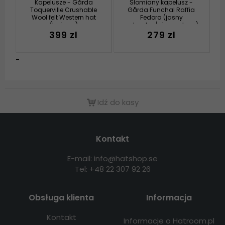
Kapelusze - Gårda
Słomiany kapelusz -
Toquerville Crushable
Gårda Funchal Raffia
Wool felt Western hat
Fedora (jasny
(beżowy)
naturalny/ciemny brąz)
399 zl
279 zl
-
Idź do kasy
Kontakt
E-mail: info@hatshop.se
Tel: +48 22 307 92 26
Obsługa klienta
Informacja
Kontakt
Informacje o Hatroom.pl