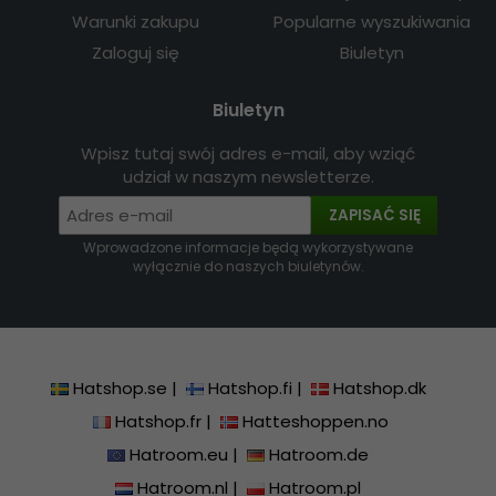
Warunki zakupu
Popularne wyszukiwania
Zaloguj się
Biuletyn
Biuletyn
Wpisz tutaj swój adres e-mail, aby wziąć
udział w naszym newsletterze.
ZAPISAĆ SIĘ
Wprowadzone informacje będą wykorzystywane
wyłącznie do naszych biuletynów.
Hatshop.se
|
Hatshop.fi
|
Hatshop.dk
Hatshop.fr
|
Hatteshoppen.no
Hatroom.eu
|
Hatroom.de
Hatroom.nl
|
Hatroom.pl