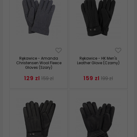
Rękawice - Amanda
Rękawice - HK Men's
Christensen Wool Fleece
Leather Glove (Czarny)
Gloves (Szary)
129 zl
159 zl
159 zl
199 zl