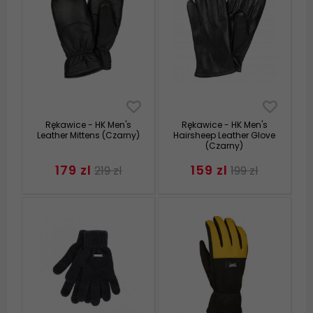
Rękawice - HK Men's
Rękawice - HK Men's
Leather Mittens (Czarny)
Hairsheep Leather Glove
(Czarny)
179 zl
159 zl
219 zl
199 zl