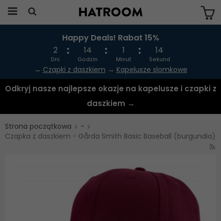
Happy Deals! Rabat 15%
Produkten har blivit tillagd i varukorgen
2
14
1
14
Dni
Godzin
Minut
Sekund
→
Czapki z daszkiem
→
Kapelusze slomkowe
Odkryj nasze najlepsze okazje na kapelusze i czapki z
daszkiem →
Strona początkowa
-
Czapka z daszkiem - Gårda Smith Basic Baseball (burgundia)