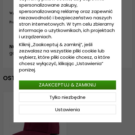
spersonalizowane zakupy,
Regulacja z tyłu czapki
.
spersonalizowaną reklamę oraz zapewnić
Wykonanie:
100%
bawełna
niezawodność i bezpieczeństwo naszych
Przewodnik po rozmiarach:
Rozmiar uniwersalny
stron internetowych. W tym celu zbieramy
informacje o użytkownikach, ich projektach
i urządzeniach.
Kliknij „Zaakceptuj & zamknij”, jeśli
Numer artykułu:
zezwalasz na wszystkie pliki cookie lub
garda.bc-01.burgundy
wybierz, które pliki cookie chcesz, a które
chcesz wyłączyć, klikając „Ustawienia”
poniżej.
OSTATNIO OGLĄDANE
ZAAKCEPTUJ & ZAMKNIJ
Tylko niezbędne
Ustawienia