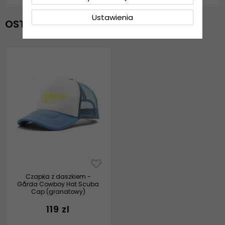
Ustawienia
OSTATNIO OGLĄDANE
Czapka z daszkiem -
Gårda Cowboy Hat Scuba
Cap (granatowy)
119 zl