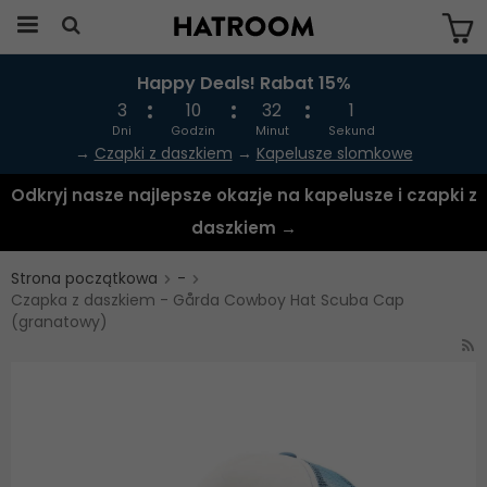
Happy Deals! Rabat 15%
Produkten har blivit tillagd i varukorgen
3
10
31
60
Dni
Godzin
Minut
Sekund
→
Czapki z daszkiem
→
Kapelusze slomkowe
Odkryj nasze najlepsze okazje na kapelusze i czapki z
daszkiem →
Strona początkowa
-
Czapka z daszkiem - Gårda Cowboy Hat Scuba Cap
(granatowy)