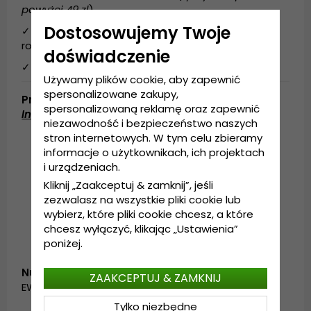
powyżej 49 zl
)
Dostosowujemy Twoje
✓ Wyślemy Twoje zamówienie w ciągu 1-2 dni
roboczych.
doświadczenie
✓ 14 dni na anulowanie zamówienia.
Używamy plików cookie, aby zapewnić
spersonalizowane zakupy,
Produktbeskrivning
spersonalizowaną reklamę oraz zapewnić
Informacje szczegółowe:
niezawodność i bezpieczeństwo naszych
stron internetowych. W tym celu zbieramy
Wykonanie: 60% bawełny, 40% poliestru
informacje o użytkownikach, ich projektach
Rozmiar uniwersalny
i urządzeniach.
Regulacja z tyłu czapki.
Kliknij „Zaakceptuj & zamknij”, jeśli
zezwalasz na wszystkie pliki cookie lub
Wyprodukowano w Chinach
wybierz, które pliki cookie chcesz, a które
chcesz wyłączyć, klikając „Ustawienia”
poniżej.
Numer artykułu:
ZAAKCEPTUJ & ZAMKNIJ
EWB0318205.F3
Tylko niezbędne