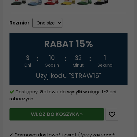
Rozmiar
RABAT 15%
3
10
31
60
Dni
Godzin
Minut
Sekund
Użyj kodu "STRAW15"
Dostępny. Gotowe do wysyłki w ciągu 1-2 dni
roboczych.
WŁÓŻ DO KOSZYKA »
✓ Darmowa dostawa* i zwrot (
*przy zakupach