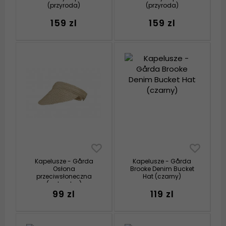
(przyroda)
(przyroda)
159 zl
159 zl
Kapelusze - Gårda
Kapelusze - Gårda
Osłona
Brooke Denim Bucket
przeciwsłoneczna
Hat (czarny)
(naturalny)
99 zl
119 zl