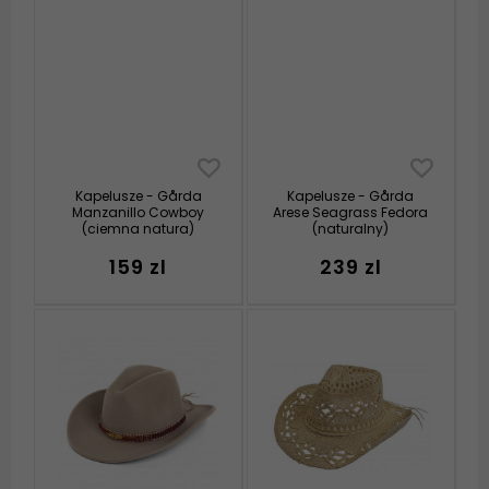
Kapelusze - Gårda
Kapelusze - Gårda
Manzanillo Cowboy
Arese Seagrass Fedora
(ciemna natura)
(naturalny)
159 zl
239 zl