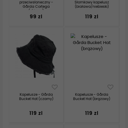
przeciwsłoneczny -
Słomkowy kapelusz
Gårda Cortega
(biaława/niebieski)
(różowy)
99 zl
119 zl
Kapelusze - Gårda
Kapelusze - Gårda
Bucket Hat (czarny)
Bucket Hat (brązowy)
119 zl
119 zl