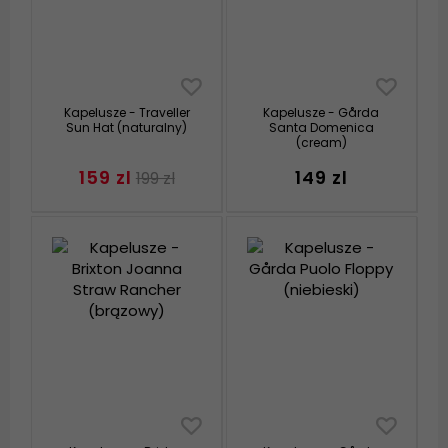
Kapelusze - Traveller
Kapelusze - Gårda
Sun Hat (naturalny)
Santa Domenica
(cream)
159 zl
149 zl
199 zl