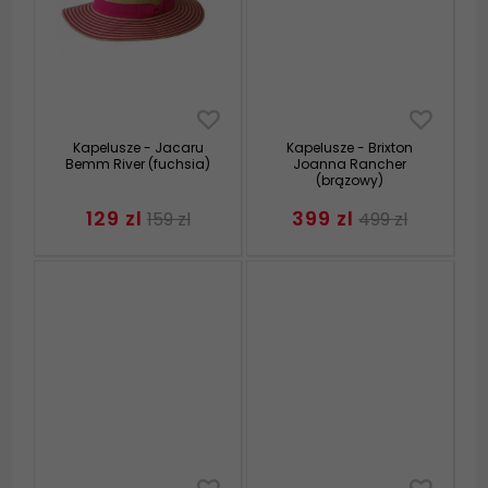
Kapelusze - Jacaru
Kapelusze - Brixton
Bemm River (fuchsia)
Joanna Rancher
(brązowy)
129 zl
399 zl
159 zl
499 zl