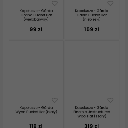
Kapelusze - Gårda
Kapelusze - Gårda
Corina Bucket Hat
Flavia Bucket Hat
(wielobarwny)
(niebieski)
99 zl
159 zl
Kapelusze - Gårda
Kapelusze - Gårda
Wynn Bucket Hat (biały)
Pinerolo Unstructured
Wool Hat (szary)
119 zl
319 zl