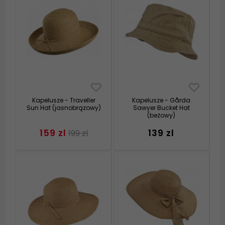
Kapelusze - Traveller
Kapelusze - Gårda
Sun Hat (jasnobrązowy)
Sawyer Bucket Hat
(beżowy)
159 zl
139 zl
199 zl