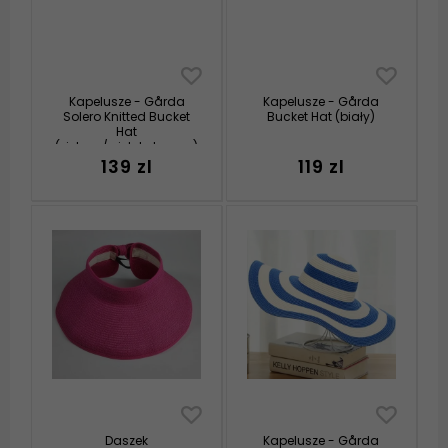
Kapelusze - Gårda
Kapelusze - Gårda
Solero Knitted Bucket
Bucket Hat (biały)
Hat
(zielony/wielokolorowy)
139 zl
119 zl
Daszek
Kapelusze - Gårda