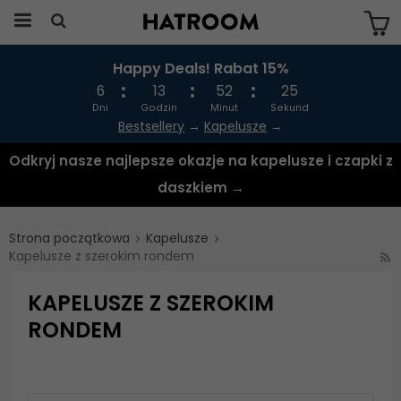
Happy Deals! Rabat 15%
Produkten har blivit tillagd i varukorgen
6
13
52
24
Dni
Godzin
Minut
Sekund
Bestsellery
→
Kapelusze
→
Odkryj nasze najlepsze okazje na kapelusze i czapki z
daszkiem →
Strona początkowa
Kapelusze
Kapelusze z szerokim rondem
KAPELUSZE Z SZEROKIM
RONDEM