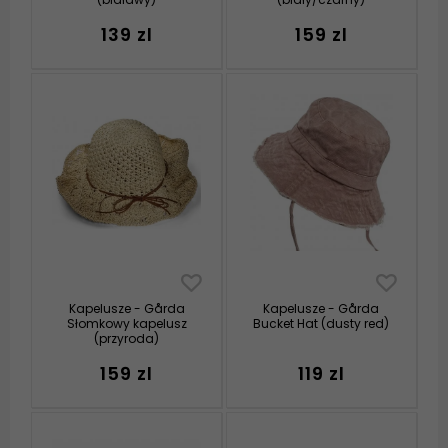
139 zl
159 zl
Kapelusze - Gårda
Kapelusze - Gårda
Słomkowy kapelusz
Bucket Hat (dusty red)
(przyroda)
159 zl
119 zl