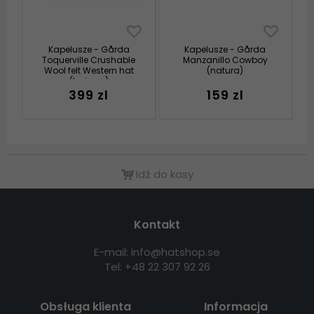
Kapelusze - Gårda
Kapelusze - Gårda
Toquerville Crushable
Manzanillo Cowboy
Wool felt Western hat
(natura)
(beżowy)
399 zl
159 zl
Idź do kasy
Kontakt
E-mail: info@hatshop.se
Tel: +48 22 307 92 26
Obsługa klienta
Informacja