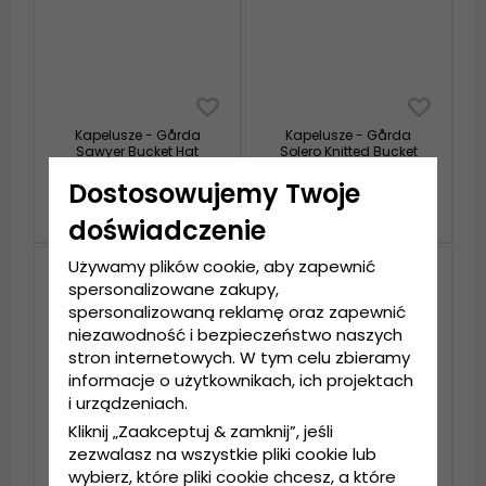
Kapelusze - Gårda
Kapelusze - Gårda
Sawyer Bucket Hat
Solero Knitted Bucket
(biały)
Hat
(niebieski/wielokolorowy)
Dostosowujemy Twoje
139 zl
139 zl
doświadczenie
Używamy plików cookie, aby zapewnić
spersonalizowane zakupy,
spersonalizowaną reklamę oraz zapewnić
niezawodność i bezpieczeństwo naszych
stron internetowych. W tym celu zbieramy
informacje o użytkownikach, ich projektach
i urządzeniach.
Kliknij „Zaakceptuj & zamknij”, jeśli
zezwalasz na wszystkie pliki cookie lub
wybierz, które pliki cookie chcesz, a które