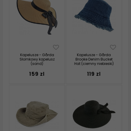
Kapelusze - Gårda
Kapelusze - Gårda
Słomkowy kapelusz
Brooke Denim Bucket
(sand)
Hat (ciemny niebieski)
159 zl
119 zl