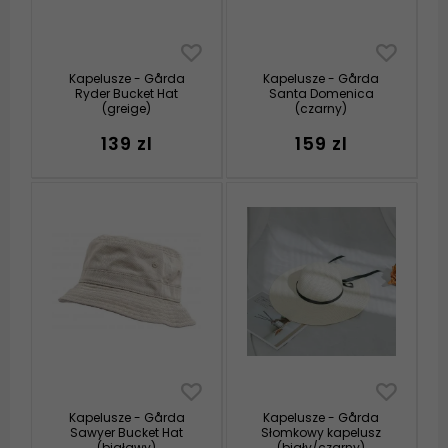
Kapelusze - Gårda
Kapelusze - Gårda
Ryder Bucket Hat
Santa Domenica
(greige)
(czarny)
139 zl
159 zl
Kapelusze - Gårda
Kapelusze - Gårda
Sawyer Bucket Hat
Słomkowy kapelusz
(białawy)
(biały/czarny)