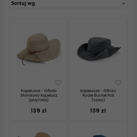
Sortuj wg
Kapelusze - Gårda
Kapelusze - Gårda
Słomkowy kapelusz
Ryder Bucket Hat
(przyroda)
(szary)
139 zl
139 zl