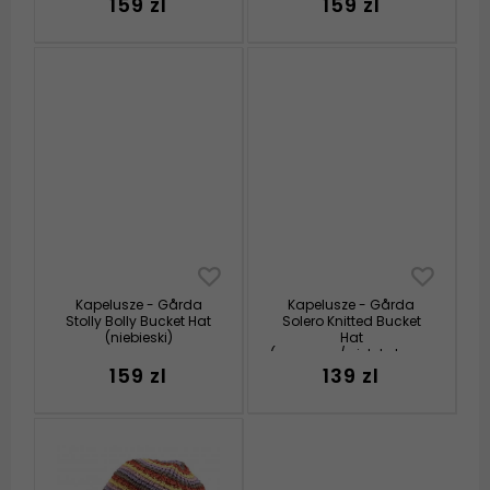
159 zl
159 zl
Kapelusze - Gårda
Kapelusze - Gårda
Stolly Bolly Bucket Hat
Solero Knitted Bucket
(niebieski)
Hat
(czerwony/wielokolorowy)
159 zl
139 zl