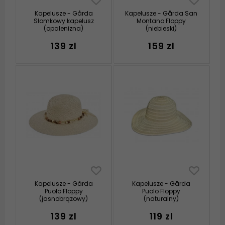
Kapelusze - Gårda
Kapelusze - Gårda San
Słomkowy kapelusz
Montano Floppy
(opalenizna)
(niebieski)
139 zl
159 zl
Kapelusze - Gårda
Kapelusze - Gårda
Puolo Floppy
Puolo Floppy
(jasnobrązowy)
(naturalny)
139 zl
119 zl