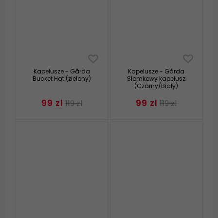
Kapelusze - Gårda
Kapelusze - Gårda
Bucket Hat (zielony)
Słomkowy kapelusz
(Czarny/Biały)
99 zl
99 zl
119 zl
119 zl