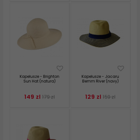
Kapelusze - Brighton
Kapelusze - Jacaru
Sun Hat (natura)
Bemm River (navy)
149 zl
129 zl
179 zl
159 zl