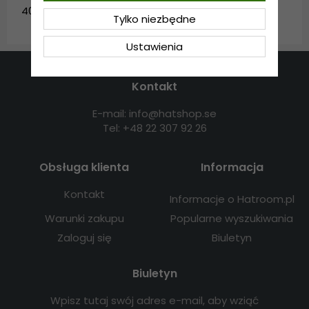
4060.brown
Tylko niezbędne
Ustawienia
Kontakt
E-mail: info@hatshop.se
Tel: +48 22 307 92 26
Obsługa klienta
Informacja
Kontakt
Informacje o Hatroom.pl
Warunki zakupu
Popularne wyszukiwania
Zaloguj się
Biuletyn
Biuletyn
Wpisz tutaj swój adres e-mail, aby wziąć