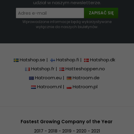
udział w naszym newsletterze.
ZAPISAĆ SIĘ
Wprowadzone informacje będą wykorzystywane
wyłącznie do naszych biuletynów.
Hatshop.se
|
Hatshop.fi
|
Hatshop.dk
Hatshop.fr
|
Hatteshoppen.no
Hatroom.eu
|
Hatroom.de
Hatroom.nl
|
Hatroom.pl
Fastest Growing Company of the Year
2017 - 2018 - 2019 - 2020 - 2021