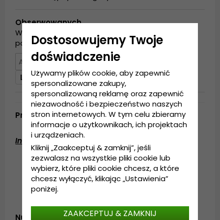
Obserwowanych
Wpisz swój adres e-mail poniżej, a my
Dostosowujemy Twoje
powiadomimy Cię, gdy produkt będzie dostępny!
doświadczenie
Używamy plików cookie, aby zapewnić
Lista obserwowanych
spersonalizowane zakupy,
spersonalizowaną reklamę oraz zapewnić
niezawodność i bezpieczeństwo naszych
stron internetowych. W tym celu zbieramy
Produktbeskrivning
informacje o użytkownikach, ich projektach
i urządzeniach.
Informacje szczegółowe:
Kliknij „Zaakceptuj & zamknij”, jeśli
zezwalasz na wszystkie pliki cookie lub
Kompozycja: 80% Angora, 20% Nylon
wybierz, które pliki cookie chcesz, a które
Wyprodukowano w Chinach
chcesz wyłączyć, klikając „Ustawienia”
poniżej.
ZAAKCEPTUJ & ZAMKNIJ
Numer artykułu: