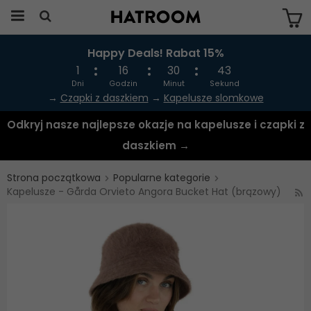
Happy Deals! Rabat 15%
Produkten har blivit tillagd i varukorgen
1
16
30
43
Dni
Godzin
Minut
Sekund
→
Czapki z daszkiem
→
Kapelusze slomkowe
Odkryj nasze najlepsze okazje na kapelusze i czapki z
daszkiem →
Strona początkowa
Popularne kategorie
Kapelusze - Gårda Orvieto Angora Bucket Hat (brązowy)