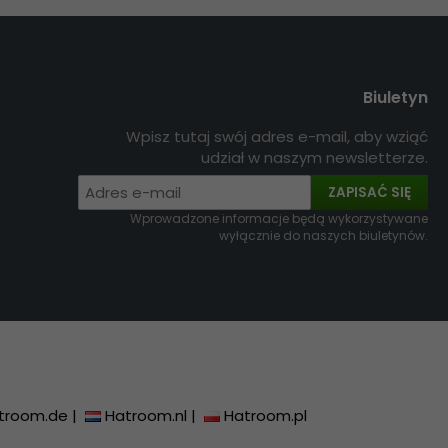
Biuletyn
Wpisz tutaj swój adres e-mail, aby wziąć
udział w naszym newsletterze.
ZAPISAĆ SIĘ
Wprowadzone informacje będą wykorzystywane
wyłącznie do naszych biuletynów.
troom.de
|
Hatroom.nl
|
Hatroom.pl