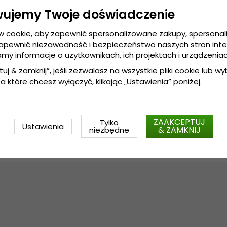
nowoczesne, unikalne, innowa
wujemy Twoje doświadczenie
Stworzone w tych samych pomi
ludzie z różnych części Europy
w cookie, aby zapewnić spersonalizowane zakupy, spersona
Informacje szczegółowe:
zapewnić niezawodność i bezpieczeństwo naszych stron int
amy informacje o użytkownikach, ich projektach i urządzeniac
4-centymetrowe rondo
Wykonanie: 
90% 
poliester, 10% wełna
tuj & zamknij”, jeśli zezwalasz na wszystkie pliki cookie lub wybi
a które chcesz wyłączyć, klikając „Ustawienia” poniżej.
90% 
poliester, 10% wełna
Wykonanie:
.
OSFA - 55-6
Przewodnik po rozmiarach:
ZAAKCEPTUJ
Tylko
Ustawienia
& ZAMKNIJ
niezbędne