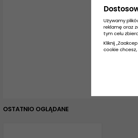
Dostoso
Używamy plikó
reklamę oraz 
tym celu zbier
Kliknij „Zaakcep
cookie chcesz, 
OSTATNIO OGLĄDANE