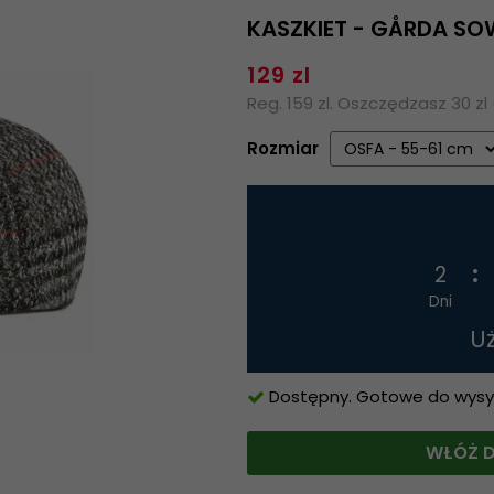
KASZKIET - GÅRDA SO
129 zl
Reg. 159 zl. Oszczędzasz 30 zl
Rozmiar
2
Dni
U
Dostępny. Gotowe do wysyłk
WŁÓŻ D