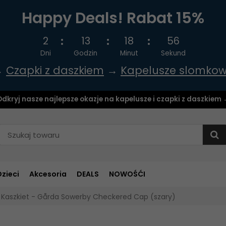
Happy Deals! Rabat 15%
2
13
18
55
Dni
Godzin
Minut
Sekund
→
Czapki z daszkiem
→
Kapelusze slomko
dkryj nasze najlepsze okazje na kapelusze i czapki z daszkiem
Dzieci
Akcesoria
DEALS
NOWOŚĆI
Kaszkiet - Gårda Sowerby Checkered Cap (szary)