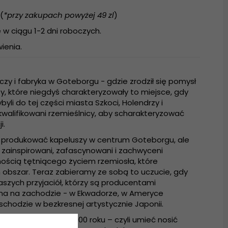
(
*przy zakupach powyżej 49 zl
)
w ciągu 1-2 dni roboczych.
ienia.
czy i fabryka w Goteborgu - gdzie zrodził się pomysł
y, które niegdyś charakteryzowały to miejsce, gdy
yli do tej części miasta Szkoci, Holendrzy i
walifikowani rzemieślnicy, aby scharakteryzować
i.
a produkować kapeluszy w centrum Goteborgu, ale
zainspirowani, zafascynowani i zachwyceni
nością tętniącego życiem rzemiosła, które
 obszar. Teraz zabieramy ze sobą to uczucie, gdy
szych przyjaciół, którzy są producentami
a na zachodzie - w Ekwadorze, w Ameryce
schodzie w bezkresnej artystycznie Japonii.
w Gårda w 1800 i 1900 roku – czyli umieć nosić