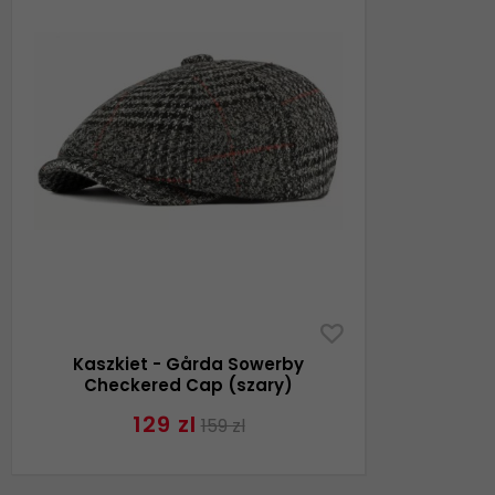
Kaszkiet - Gårda Sowerby
Checkered Cap (szary)
129 zl
159 zl