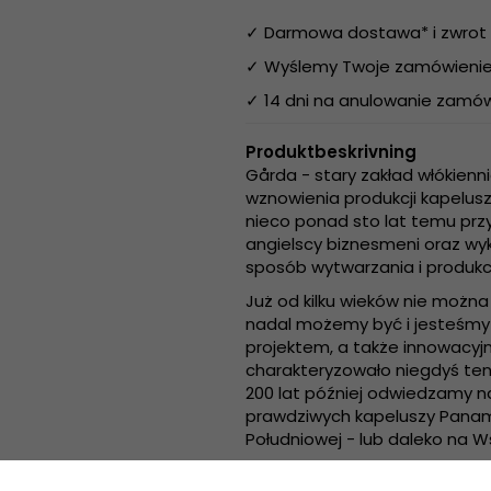
✓ Darmowa dostawa* i zwrot 
✓ Wyślemy Twoje zamówienie 
✓ 14 dni na anulowanie zamów
Produktbeskrivning
Gårda - stary zakład włókienni
wznowienia produkcji kapelusz
nieco ponad sto lat temu przyb
angielscy biznesmeni oraz wyk
sposób wytwarzania i produkcj
Już od kilku wieków nie możn
nadal możemy być i jesteśmy 
projektem, a także innowacyj
charakteryzowało niegdyś ten
200 lat później odwiedzamy na
prawdziwych kapeluszy Panam
Południowej - lub daleko na W
Chcemy WSZYSTKIEGO - tak jak 