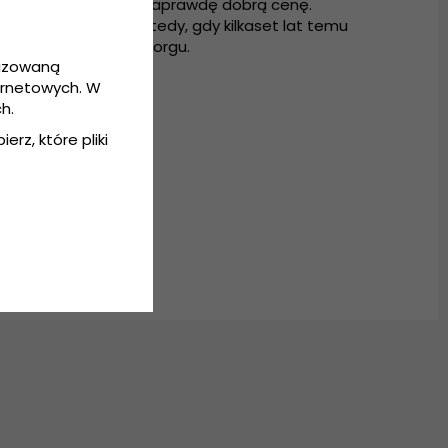
cyjne kapelusze za naprawdę dobrą cenę.
eszczeniach, jak wtedy, gdy kilkaset lat temu
 spotkali się w Goteborgu.
lizowaną
ernetowych. W
h.
erz, które pliki
1 cm
.