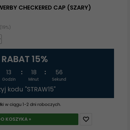
WERBY CHECKERED CAP (SZARY)
 (19%)
RABAT 15%
13
18
55
Godzin
Minut
Sekund
żyj kodu "STRAW15"
i w ciągu 1-2 dni roboczych.
O KOSZYKA »