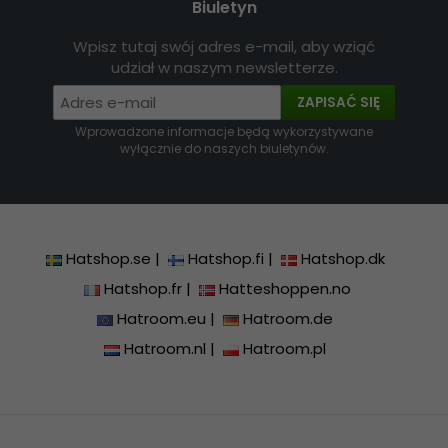
Biuletyn
Wpisz tutaj swój adres e-mail, aby wziąć
udział w naszym newsletterze.
ZAPISAĆ SIĘ
Wprowadzone informacje będą wykorzystywane
wyłącznie do naszych biuletynów.
Hatshop.se
|
Hatshop.fi
|
Hatshop.dk
Hatshop.fr
|
Hatteshoppen.no
Hatroom.eu
|
Hatroom.de
Hatroom.nl
|
Hatroom.pl