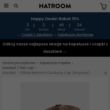
Happy Deals! Rabat 15%
Produkten har blivit tillagd i varukorgen
3
3
46
24
Dni
Godzin
Minut
Sekund
→
Czapki z daszkiem
→
Kapelusze slomkowe
Odkryj nasze najlepsze okazje na kapelusze i czapki z
daszkiem →
Strona początkowa
Kapelusze męskie
Kaszkiet / Flat cap
Kaszkiet - Gårda Belmont Corduroy Cap (brązowy)