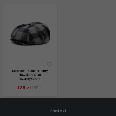
Kaszkiet - Gårda Barry
Newsboy Cap
(czarny/biały)
129 zl
159 zl
Kontakt