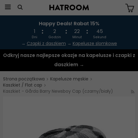
Happy Deals! Rabat 15%
Produkten har blivit tillagd i varukorgen
1
2
22
44
Dni
Godzin
Minut
Sekund
→
Czapki z daszkiem
→
Kapelusze slomkowe
Odkryj nasze najlepsze okazje na kapelusze i czapki z
daszkiem →
Strona początkowa
Kapelusze męskie
Kaszkiet / Flat cap
Kaszkiet - Gårda Barry Newsboy Cap (czarny/biały)