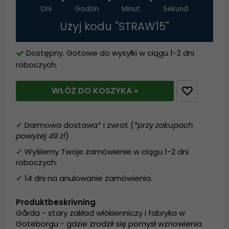
Dni
Godzin
Minut
Sekund
Użyj kodu "STRAW15"
Dostępny. Gotowe do wysyłki w ciągu 1-2 dni
roboczych.
WŁÓŻ DO KOSZYKA »
✓ Darmowa dostawa* i zwrot (
*przy zakupach
powyżej 49 zl
)
✓ Wyślemy Twoje zamówienie w ciągu 1-2 dni
roboczych.
✓ 14 dni na anulowanie zamówienia.
Produktbeskrivning
Gårda - stary zakład włókienniczy i fabryka w
Goteborgu - gdzie zrodził się pomysł wznowienia