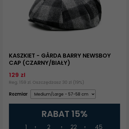
KASZKIET - GÅRDA BARRY NEWSBOY
CAP (CZARNY/BIAŁY)
129 zl
Reg. 159 zl. Oszczędzasz 30 zl (19%)
Rozmiar
RABAT 15%
1
2
22
44