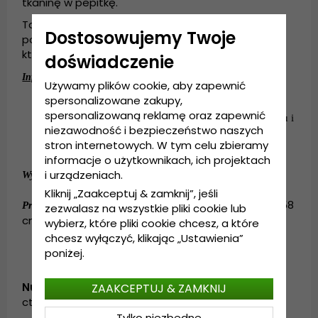
tkaninę w pepitkę.
Ta czapka to doskonały wybór ekologiczny,
Dostosowujemy Twoje
ponieważ jest wykonana z resztek materiałów,
które nie są marnowane.
doświadczenie
:
Informacje szczegółowe
Używamy plików cookie, aby zapewnić
spersonalizowane zakupy,
4
.
-centymetrowe rondo
spersonalizowaną reklamę oraz zapewnić
Wykonana z resztki materiału w 58% wełny, 37% lnu i 
niezawodność i bezpieczeństwo naszych
5% jedwabiu
stron internetowych. W tym celu zbieramy
Podszewka: 100% Wiskoza
informacje o użytkownikach, ich projektach
:
Wełny, lnu, jedwabiu
.
i urządzeniach.
Wykonanie
Kliknij „Zaakceptuj & zamknij”, jeśli
:
Small - 56 cm. Medium - 58
Przewodnik po rozmiarach
zezwalasz na wszystkie pliki cookie lub
cm. Large - 60 cm. X-Large - 62 cm.
wybierz, które pliki cookie chcesz, a które
chcesz wyłączyć, klikając „Ustawienia”
poniżej.
Numer artykułu:
ZAAKCEPTUJ & ZAMKNIJ
cth.edward.pepita
Tylko niezbędne