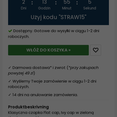
2
13
55
5
Dni
Godzin
Minut
Sekund
Użyj kodu "STRAW15"
Dostępny. Gotowe do wysyłki w ciągu 1-2 dni
roboczych.
WŁÓŻ DO KOSZYKA »
✓ Darmowa dostawa* i zwrot (
*przy zakupach
powyżej 49 zl
)
✓ Wyślemy Twoje zamówienie w ciągu 1-2 dni
roboczych.
✓ 14 dni na anulowanie zamówienia.
Produktbeskrivning
Klasyczna czapka Flat cap, Ivy cap w zieloną