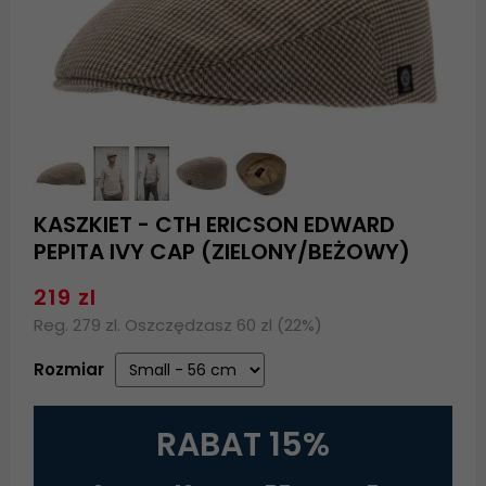
KASZKIET - CTH ERICSON EDWARD
PEPITA IVY CAP (ZIELONY/BEŻOWY)
219 zl
Reg. 279 zl. Oszczędzasz 60 zl (22%)
Rozmiar
RABAT 15%