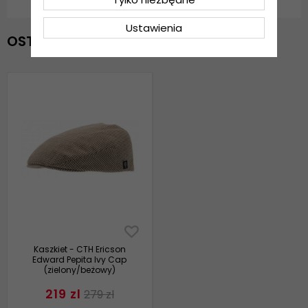
Ustawienia
OSTATNIO OGLĄDANE
Kaszkiet - CTH Ericson
Edward Pepita Ivy Cap
(zielony/beżowy)
219 zl
279 zl