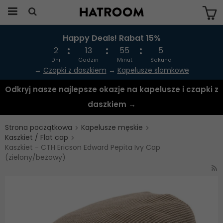
Happy Deals! Rabat 15%
Produkten har blivit tillagd i varukorgen
2
13
55
5
Dni
Godzin
Minut
Sekund
→
Czapki z daszkiem
→
Kapelusze slomkowe
Odkryj nasze najlepsze okazje na kapelusze i czapki z
daszkiem →
Strona początkowa
Kapelusze męskie
Kaszkiet / Flat cap
Kaszkiet - CTH Ericson Edward Pepita Ivy Cap
(zielony/beżowy)