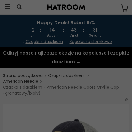
Happy Deals! Rabat 15%
Produkten har blivit tillagd i varukorgen
2
14
43
30
Dni
Godzin
Minut
Sekund
→
Czapki z daszkiem
→
Kapelusze slomkowe
Odkryj nasze najlepsze okazje na kapelusze i czapki z
daszkiem →
Strona początkowa
Czapki z daszkiem
American Needle
Czapka z daszkiem - American Needle Coors Orville Cap
(granatowy/biały)