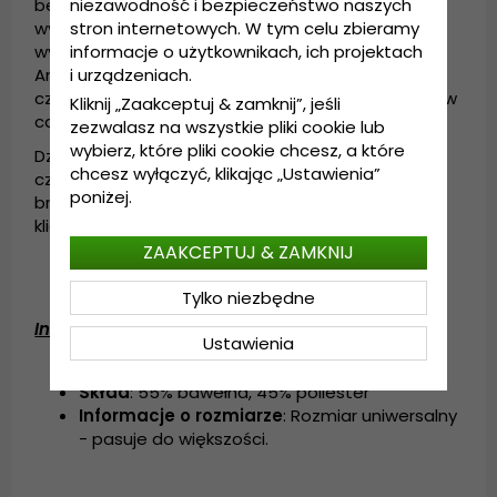
bezpodstawne, pierwsza partia czapek Cubs
niezawodność i bezpieczeństwo naszych
wyprzedała się w jeden dzień, a druga runda
stron internetowych. W tym celu zbieramy
wyprzedała się jeszcze szybciej. Po tym sukcesie
informacje o użytkownikach, ich projektach
American Needle wkrótce zacznie dostarczać
i urządzeniach.
czapki wszystkim głównym drużynom sportowym w
Kliknij „Zaakceptuj & zamknij”, jeśli
całym kraju przez wiele lat.
zezwalasz na wszystkie pliki cookie lub
wybierz, które pliki cookie chcesz, a które
Dziś American Needle jest firmą rodzinną
chcesz wyłączyć, klikając „Ustawienia”
czwartego pokolenia, która nadal jest liderem w
poniżej.
branży dzięki produktom podziwianym przez
klientów na całym świecie.
ZAAKCEPTUJ & ZAMKNIJ
Tylko niezbędne
Informacje szczegółowe:
Ustawienia
Regulacja z tyłu czapki
Skład
: 55% bawełna, 45% poliester
Informacje o rozmiarze
: Rozmiar uniwersalny
- pasuje do większości.