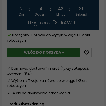
2
14
43
30
Dni
Godzin
Minut
Sekund
Użyj kodu "STRAW15"
Dostępny. Gotowe do wysyłki w ciągu 1-2 dni
roboczych.
WŁÓŻ DO KOSZYKA »
✓ Darmowa dostawa* i zwrot (
*przy zakupach
powyżej 49 zl
)
✓ Wyślemy Twoje zamówienie w ciągu 1-2 dni
roboczych.
✓ 14 dni na anulowanie zamówienia.
Produktbeskrivning