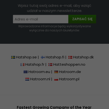
Wpisz tutaj swój adres e-mail, aby wziąć
udział w naszym newsletterze.
ZAPISAĆ SIĘ
Wprowadzone informacje będą wykorzystywane
wyłącznie do naszych biuletynów.
Hatshop.se
|
Hatshop.fi
|
Hatshop.dk
Hatshop.fr
|
Hatteshoppen.no
Hatroom.eu
|
Hatroom.de
Hatroom.nl
|
Hatroom.pl
Fastest Growing Company of the Year