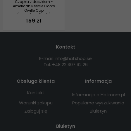
Czapka z daszkiem -
American Needle Coors
Orville Cap
(granatowy/biały)
159 zl
Kontakt
E-mail: info@hatshop.se
Tel: +48 22 307 92 26
Obsługa klienta
Informacja
Kontakt
Informacje o Hatroom.pl
Warunki zakupu
Popularne wyszukiwania
Zaloguj się
Biuletyn
Biuletyn