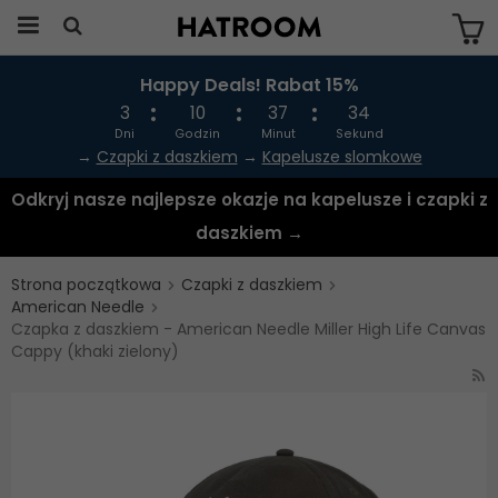
Happy Deals! Rabat 15%
Produkten har blivit tillagd i varukorgen
3
10
37
33
Dni
Godzin
Minut
Sekund
→
Czapki z daszkiem
→
Kapelusze slomkowe
Odkryj nasze najlepsze okazje na kapelusze i czapki z
daszkiem →
Strona początkowa
Czapki z daszkiem
American Needle
Czapka z daszkiem - American Needle Miller High Life Canvas
Cappy (khaki zielony)