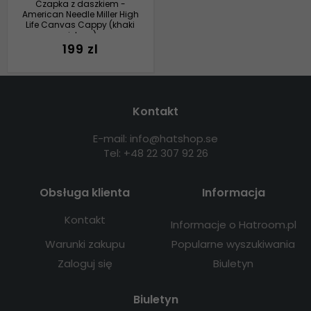
Czapka z daszkiem -
American Needle Miller High
Life Canvas Cappy (khaki
zielony)
199 zl
Kontakt
E-mail: info@hatshop.se
Tel: +48 22 307 92 26
Obsługa klienta
Informacja
Kontakt
Informacje o Hatroom.pl
Warunki zakupu
Popularne wyszukiwania
Zaloguj się
Biuletyn
Biuletyn