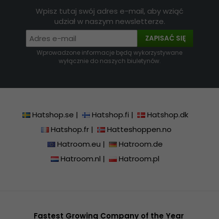
Wpisz tutaj swój adres e-mail, aby wziąć
udział w naszym newsletterze.
ZAPISAĆ SIĘ
Wprowadzone informacje będą wykorzystywane
wyłącznie do naszych biuletynów.
Hatshop.se
|
Hatshop.fi
|
Hatshop.dk
Hatshop.fr
|
Hatteshoppen.no
Hatroom.eu
|
Hatroom.de
Hatroom.nl
|
Hatroom.pl
Fastest Growing Company of the Year