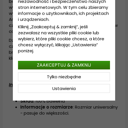
bezpodstawne, pierwsza partia czapek Cubs
niezawodność i bezpieczeństwo naszych
wyprzedała się w jeden dzień, a druga runda
stron internetowych. W tym celu zbieramy
wyprzedała się jeszcze szybciej. Po tym sukcesie
informacje o użytkownikach, ich projektach
American Needle wkrótce zacznie dostarczać
i urządzeniach.
czapki wszystkim głównym drużynom sportowym w
Kliknij „Zaakceptuj & zamknij”, jeśli
całym kraju przez wiele lat.
zezwalasz na wszystkie pliki cookie lub
wybierz, które pliki cookie chcesz, a które
Dziś American Needle jest firmą rodzinną
chcesz wyłączyć, klikając „Ustawienia”
czwartego pokolenia, która nadal jest liderem w
poniżej.
branży dzięki produktom podziwianym przez
klientów na całym świecie.
ZAAKCEPTUJ & ZAMKNIJ
Tylko niezbędne
Informacje szczegółowe:
Ustawienia
Regulacja z tyłu czapki
Skład
: 100% bawełna
Informacje o rozmiarze
: Rozmiar uniwersalny
- pasuje do większości.