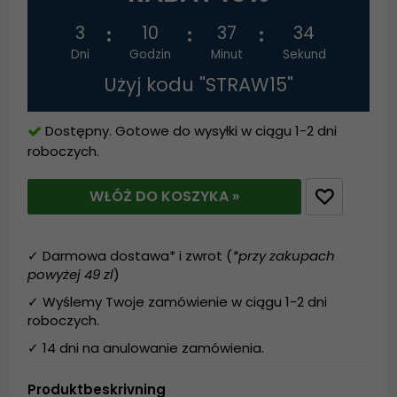
3
10
37
33
Dni
Godzin
Minut
Sekund
Użyj kodu "STRAW15"
Dostępny. Gotowe do wysyłki w ciągu 1-2 dni
roboczych.
WŁÓŻ DO KOSZYKA »
✓ Darmowa dostawa* i zwrot (
*przy zakupach
powyżej 49 zl
)
✓ Wyślemy Twoje zamówienie w ciągu 1-2 dni
roboczych.
✓ 14 dni na anulowanie zamówienia.
Produktbeskrivning