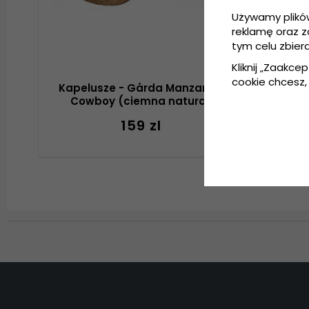
Używamy plikó
reklamę oraz 
tym celu zbier
Kliknij „Zaakcep
cookie chcesz, 
Kapelusze - Gårda Manzanillo
Kap
Cowboy (ciemna natura)
Seagr
159 zl