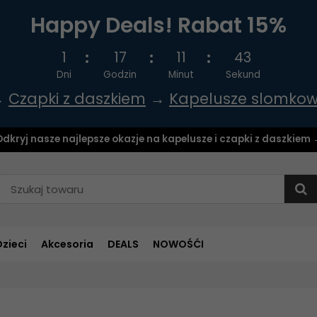
Happy Deals! Rabat 15%
1
17
11
43
Dni
Godzin
Minut
Sekund
→
Czapki z daszkiem
→
Kapelusze slomko
dkryj nasze najlepsze okazje na kapelusze i czapki z daszkiem
Dzieci
Akcesoria
DEALS
NOWOŚĆI