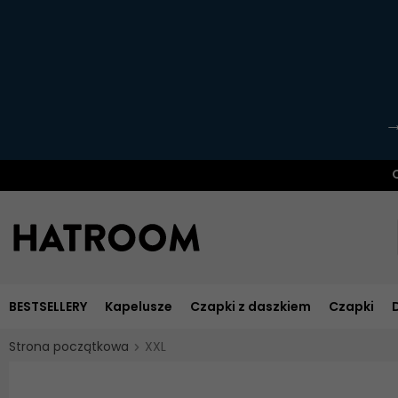
O
BESTSELLERY
Kapelusze
Czapki z daszkiem
Czapki
Strona początkowa
XXL