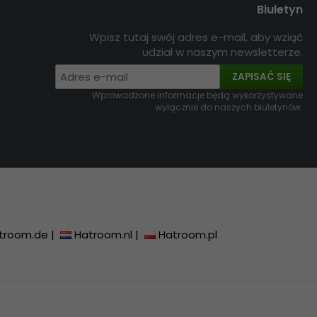
Biuletyn
Wpisz tutaj swój adres e-mail, aby wziąć
udział w naszym newsletterze.
ZAPISAĆ SIĘ
Wprowadzone informacje będą wykorzystywane
wyłącznie do naszych biuletynów.
troom.de
|
Hatroom.nl
|
Hatroom.pl