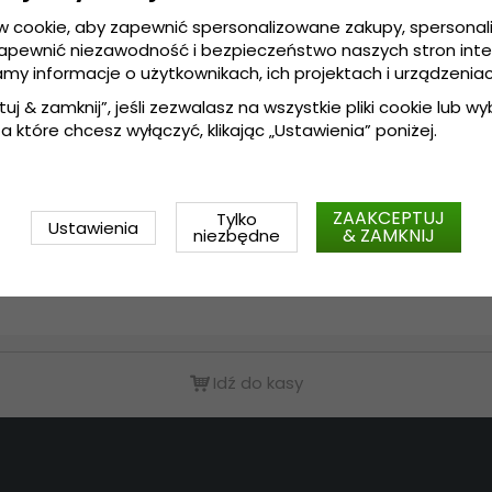
w cookie, aby zapewnić spersonalizowane zakupy, spersona
zapewnić niezawodność i bezpieczeństwo naszych stron int
amy informacje o użytkownikach, ich projektach i urządzeniac
tuj & zamknij”, jeśli zezwalasz na wszystkie pliki cookie lub wybi
a które chcesz wyłączyć, klikając „Ustawienia” poniżej.
elusze - Gårda Arese
Kapelusze - Gårda Toqu
ass Fedora (naturalny)
Crushable Wool felt W
hat (beżowy)
239 zl
399 zl
ZAAKCEPTUJ
Tylko
Ustawienia
& ZAMKNIJ
niezbędne
Idź do kasy