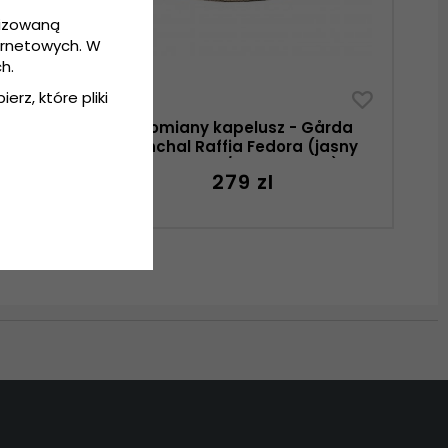
lizowaną
ernetowych. W
h.
erz, które pliki
erville
Słomiany kapelusz - Gårda
estern
Funchal Raffia Fedora (jasny
naturalny/ciemny brąz)
279 zl