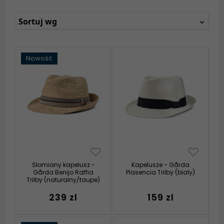
Sortuj wg
Nowość
Słomiany kapelusz -
Kapelusze - Gårda
Gårda Benijo Raffia
Plasencia Trilby (bialy)
Trilby (naturalny/taupe)
239 zl
159 zl