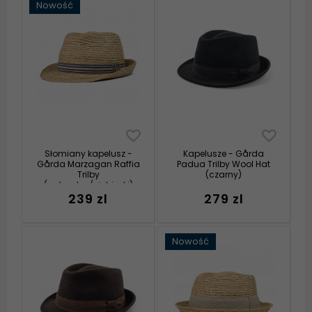
Nowość
Słomiany kapelusz -
Kapelusze - Gårda
Gårda Marzagan Raffia
Padua Trilby Wool Hat
Trilby
(czarny)
(naturalny/niebieski)
239 zl
279 zl
Nowość