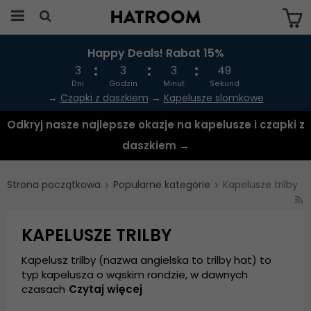
Happy Deals! Rabat 15%
Produkten har blivit tillagd i varukorgen
3
3
3
48
Dni
Godzin
Minut
Sekund
→
Czapki z daszkiem
→
Kapelusze slomkowe
Odkryj nasze najlepsze okazje na kapelusze i czapki z
daszkiem →
Strona początkowa
Popularne kategorie
Kapelusze trilby
KAPELUSZE TRILBY
Kapelusz trilby (nazwa angielska to trilby hat) to
typ kapelusza o wąskim rondzie, w dawnych
czasach
Czytaj więcej