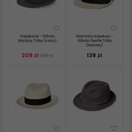
Kapelusze - Gårda
Słomiany kapelusz -
Mackay Trilby (szary)
Gårda Seville Trilby
(beżowy)
209 zl
139 zl
259 zl