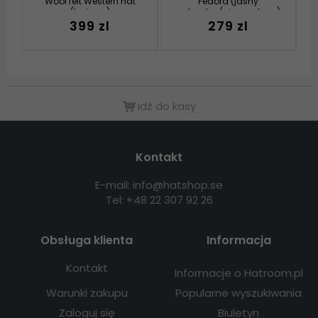
Wool felt Western hat
Fedora (jasny
(beżowy)
naturalny/ciemny brąz)
399 zl
279 zl
Idź do kasy
Kontakt
E-mail: info@hatshop.se
Tel: +48 22 307 92 26
Obsługa klienta
Informacja
Kontakt
Informacje o Hatroom.pl
Warunki zakupu
Popularne wyszukiwania
Zaloguj się
Biuletyn