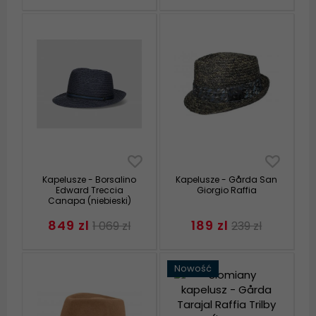
Kapelusze - Borsalino
Kapelusze - Gårda San
Edward Treccia
Giorgio Raffia
Canapa (niebieski)
849 zl
189 zl
1 069 zl
239 zl
Nowość