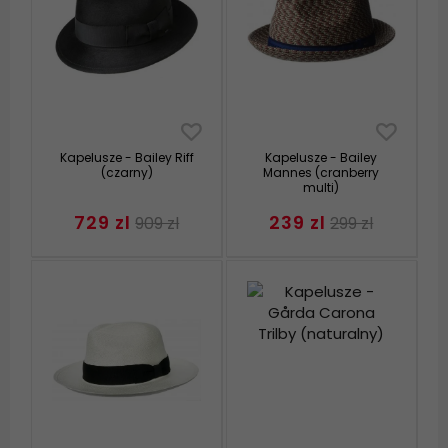
Kapelusze - Bailey Riff
Kapelusze - Bailey
(czarny)
Mannes (cranberry
multi)
729 zl
239 zl
909 zl
299 zl