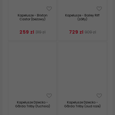
Kapelusze - Brixton
Kapelusze - Bailey Riff
Castor (beżowy)
(żółty)
259 zl
729 zl
319 zl
909 zl
Kapelusze Dziecko -
Kapelusze Dziecko -
Gårda Trilby (fuchsia)
Gårda Trilby (oud roze)