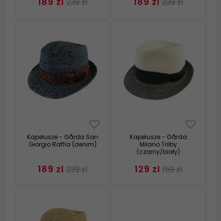
189 zl
189 zl
239 zl
239 zl
Kapelusze - Gårda San
Kapelusze - Gårda
Giorgio Raffia (denim)
Milano Trilby
(czarny/biały)
189 zl
129 zl
239 zl
159 zl