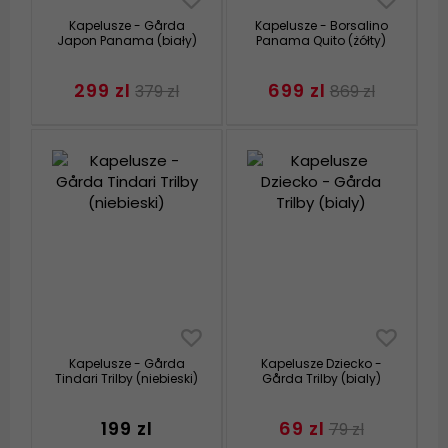
Kapelusze - Gårda
Kapelusze - Borsalino
Japon Panama (biały)
Panama Quito (żółty)
299 zl
699 zl
379 zl
869 zl
Kapelusze - Gårda
Kapelusze Dziecko -
Tindari Trilby (niebieski)
Gårda Trilby (bialy)
199 zl
69 zl
79 zl