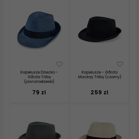
Kapelusze Dziecko -
Kapelusze - Gårda
Gårda Trilby
Mackay Trilby (czarny)
(jasnoniebieski)
79 zl
259 zl