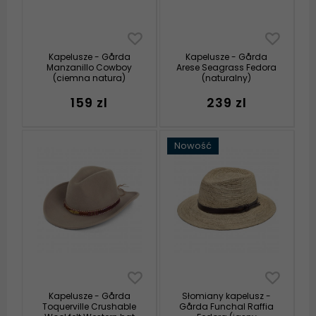
Kapelusze - Gårda
Kapelusze - Gårda
Manzanillo Cowboy
Arese Seagrass Fedora
(ciemna natura)
(naturalny)
159 zl
239 zl
Nowość
Kapelusze - Gårda
Słomiany kapelusz -
Toquerville Crushable
Gårda Funchal Raffia