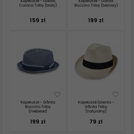
Kapelusze - Gårda
Kapelusze - Gårda
Carona Trilby (bialy)
Buccino Trilby (beżowy)
159 zl
199 zl
Kapelusze - Gårda
Kapelusze Dziecko -
Buccino Trilby
Gårda Trilby
(niebieski)
(naturalny)
199 zl
79 zl