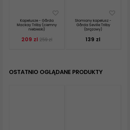
Kapelusze - Gårda
Słomiany kapelusz -
Mackay Trilby (ciemny
Gårda Seville Trilby
niebieski)
(brązowy)
209 zl
139 zl
259 zl
OSTATNIO OGLĄDANE PRODUKTY