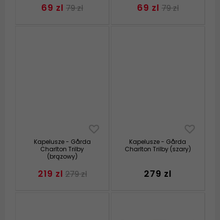
69 zl
69 zl
79 zl
79 zl
Kapelusze - Gårda
Kapelusze - Gårda
Charlton Trilby
Charlton Trilby (szary)
(brązowy)
219 zl
279 zl
279 zl