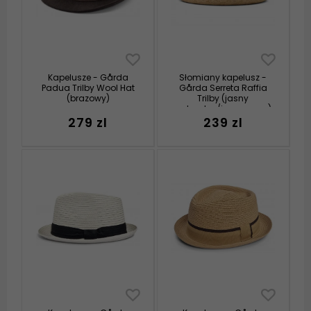
Kapelusze - Gårda
Słomiany kapelusz -
Padua Trilby Wool Hat
Gårda Serreta Raffia
(brazowy)
Trilby (jasny
naturalny/jasnoszary)
279 zl
239 zl