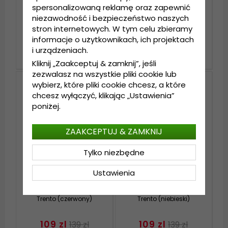
spersonalizowaną reklamę oraz zapewnić
niezawodność i bezpieczeństwo naszych
Kapelusze - Brixton
Hattar - Faustmann
Gain Fedora Wool
Perugia (natur-brun)
stron internetowych. W tym celu zbieramy
(czarny)
informacje o użytkownikach, ich projektach
i urządzeniach.
289 zl
109 zl
359 zl
139 zl
Kliknij „Zaakceptuj & zamknij”, jeśli
zezwalasz na wszystkie pliki cookie lub
wybierz, które pliki cookie chcesz, a które
chcesz wyłączyć, klikając „Ustawienia”
poniżej.
ZAAKCEPTUJ & ZAMKNIJ
Tylko niezbędne
Ustawienia
Kapelusze - Faustmann
Kapelusze - Faustmann
Trento (czerwony)
Trento (niebieski)
109 zl
109 zl
139 zl
139 zl