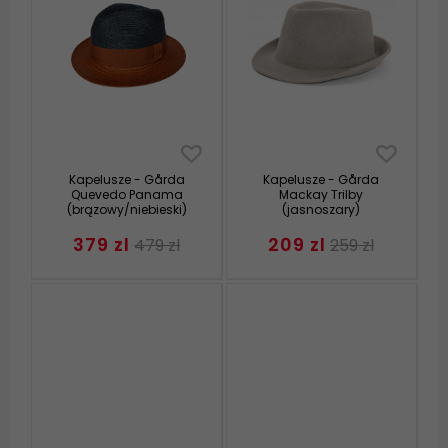
Kapelusze - Gårda
Kapelusze - Gårda
Quevedo Panama
Mackay Trilby
(brązowy/niebieski)
(jasnoszary)
379 zl
209 zl
479 zl
259 zl