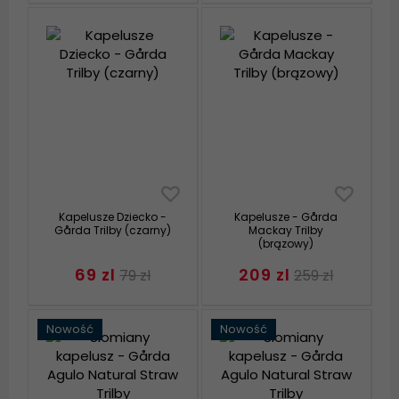
Kapelusze Dziecko -
Kapelusze - Gårda
Gårda Trilby (czarny)
Mackay Trilby
(brązowy)
69 zl
209 zl
79 zl
259 zl
Nowość
Nowość