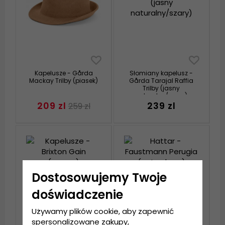
Kapelusze - Gårda
Słomiany kapelusz -
Mackay Trilby (piasek)
Gårda Tarajal Raffia
Trilby (jasny
naturalny/szary)
209 zl
239 zl
259 zl
Dostosowujemy Twoje
doświadczenie
Używamy plików cookie, aby zapewnić
spersonalizowane zakupy,