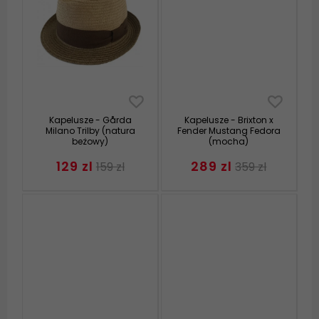
Kapelusze - Gårda
Kapelusze - Brixton x
Milano Trilby (natura
Fender Mustang Fedora
beżowy)
(mocha)
129 zl
289 zl
159 zl
359 zl