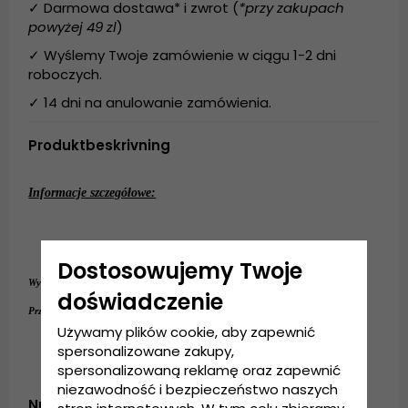
✓ Darmowa dostawa* i zwrot (
*przy zakupach
powyżej 49 zl
)
✓ Wyślemy Twoje zamówienie w ciągu 1-2 dni
roboczych.
✓ 14 dni na anulowanie zamówienia.
Produktbeskrivning
Informacje szczegółowe:
Wykonanie: 
100%
słomy
.
Dostosowujemy Twoje
słomy
Wykonanie:
100%
.
doświadczenie
55 cm - 58 cm
Przewodnik po rozmiarach:
Używamy plików cookie, aby zapewnić
spersonalizowane zakupy,
spersonalizowaną reklamę oraz zapewnić
niezawodność i bezpieczeństwo naszych
Numer artykułu: