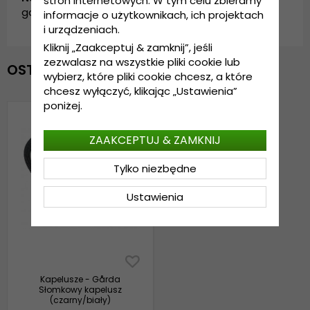
stron internetowych. W tym celu zbieramy
garda.sunhat.515506.4-black/white
informacje o użytkownikach, ich projektach
i urządzeniach.
Kliknij „Zaakceptuj & zamknij”, jeśli
zezwalasz na wszystkie pliki cookie lub
OSTATNIO OGLĄDANE
wybierz, które pliki cookie chcesz, a które
chcesz wyłączyć, klikając „Ustawienia”
poniżej.
ZAAKCEPTUJ & ZAMKNIJ
Tylko niezbędne
Ustawienia
Kapelusze - Gårda
Słomkowy kapelusz
(czarny/biały)