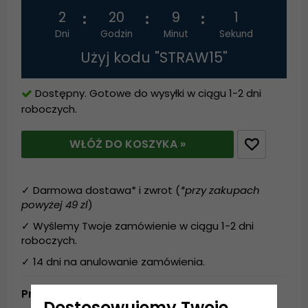
2
20
9
1
Dni
Godzin
Minut
Sekund
Użyj kodu "STRAW15"
Dostępny. Gotowe do wysyłki w ciągu 1-2 dni
roboczych.
WŁÓŻ DO KOSZYKA »
✓ Darmowa dostawa* i zwrot (
*przy zakupach
powyżej 49 zl
)
✓ Wyślemy Twoje zamówienie w ciągu 1-2 dni
roboczych.
✓ 14 dni na anulowanie zamówienia.
Produktbeskrivning
Dostosowujemy Twoje