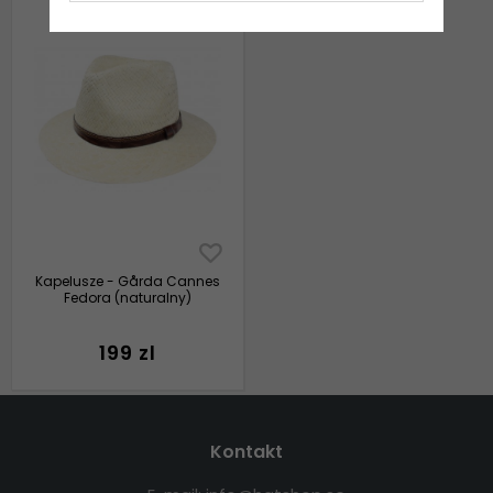
Kapelusze - Gårda Cannes
Fedora (naturalny)
199 zl
Kontakt