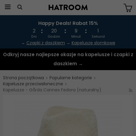
Happy Deals! Rabat 15%
Produkten har blivit tillagd i varukorgen
2
20
9
1
Dni
Godzin
Minut
Sekund
→
Czapki z daszkiem
→
Kapelusze slomkowe
Odkryj nasze najlepsze okazje na kapelusze i czapki z
daszkiem →
Strona początkowa
Popularne kategorie
Kapelusze przeciwsłoneczne
Kapelusze - Gårda Cannes Fedora (naturalny)