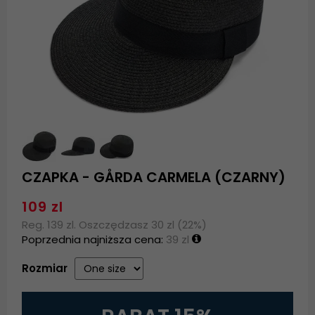
CZAPKA - GÅRDA CARMELA (CZARNY)
109 zl
Reg. 139 zl. Oszczędzasz 30 zl (22%)
Poprzednia najniższa cena:
39 zl
Rozmiar