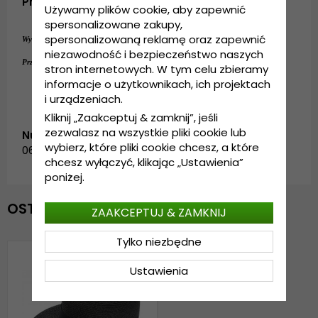
Produktbeskrivning
Używamy plików cookie, aby zapewnić
spersonalizowane zakupy,
spersonalizowaną reklamę oraz zapewnić
Wykonanie:
100% słoma papierowa
niezawodność i bezpieczeństwo naszych
One size
Przewodnik po rozmiarach:
stron internetowych. W tym celu zbieramy
informacje o użytkownikach, ich projektach
i urządzeniach.
Kliknij „Zaakceptuj & zamknij”, jeśli
zezwalasz na wszystkie pliki cookie lub
Numer artykułu:
wybierz, które pliki cookie chcesz, a które
0617706.4.garda.carmela.black
chcesz wyłączyć, klikając „Ustawienia”
poniżej.
OSTATNIO OGLĄDANE
ZAAKCEPTUJ & ZAMKNIJ
Tylko niezbędne
Ustawienia