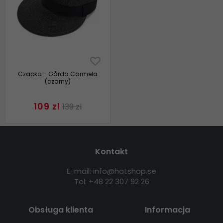
Czapka - Gårda Carmela
(czarny)
109 zl
139 zl
Kontakt
E-mail: info@hatshop.se
Tel: +48 22 307 92 26
Obsługa klienta
Informacja