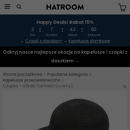
Happy Deals! Rabat 15%
Produkten har blivit tillagd i varukorgen
3
7
43
60
Dni
Godzin
Minut
Sekund
→
Czapki z daszkiem
→
Kapelusze slomkowe
Odkryj nasze najlepsze okazje na kapelusze i czapki z
daszkiem →
Strona początkowa
Popularne kategorie
Kapelusze przeciwsłoneczne
Czapka - Gårda Carmela (czarny)