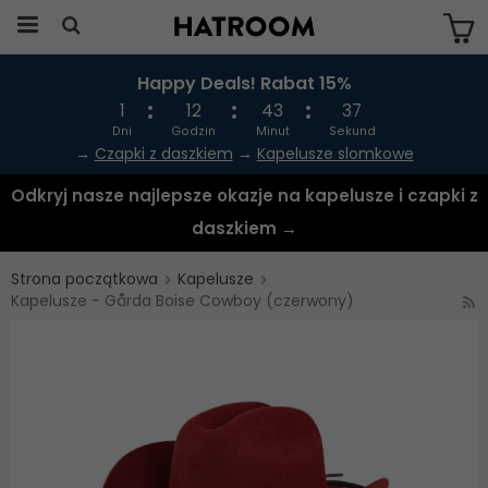
Happy Deals! Rabat 15%
Produkten har blivit tillagd i varukorgen
1
12
43
37
Dni
Godzin
Minut
Sekund
→
Czapki z daszkiem
→
Kapelusze slomkowe
Odkryj nasze najlepsze okazje na kapelusze i czapki z
daszkiem →
Strona początkowa
Kapelusze
Kapelusze - Gårda Boise Cowboy (czerwony)