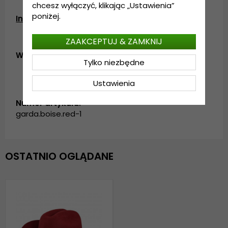
chcesz wyłączyć, klikając „Ustawienia”
poniżej.
Informacje szczegółowe
:
Wyprodukowano w Chinach.
ZAAKCEPTUJ & ZAMKNIJ
Wykonanie:
100 % wełna.
Tylko niezbędne
Ustawienia
Numer artykułu:
garda.boise.red-1
OSTATNIO OGLĄDANE