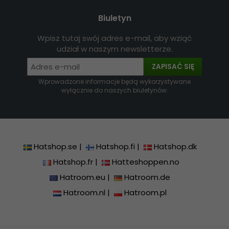
Biuletyn
Wpisz tutaj swój adres e-mail, aby wziąć
udział w naszym newsletterze.
ZAPISAĆ SIĘ
Wprowadzone informacje będą wykorzystywane
wyłącznie do naszych biuletynów.
Hatshop.se
|
Hatshop.fi
|
Hatshop.dk
Hatshop.fr
|
Hatteshoppen.no
Hatroom.eu
|
Hatroom.de
Hatroom.nl
|
Hatroom.pl