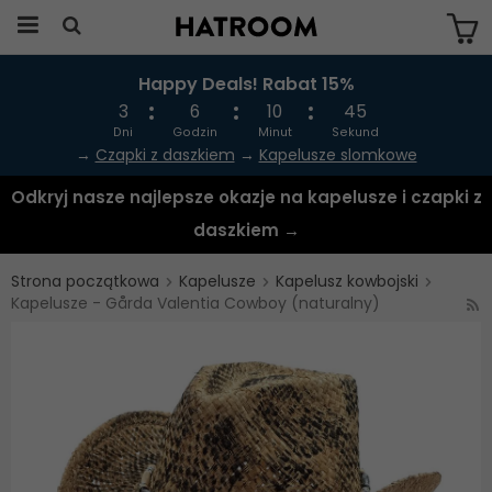
Happy Deals! Rabat 15%
Produkten har blivit tillagd i varukorgen
3
6
10
44
Dni
Godzin
Minut
Sekund
→
Czapki z daszkiem
→
Kapelusze slomkowe
Odkryj nasze najlepsze okazje na kapelusze i czapki z
daszkiem →
Strona początkowa
Kapelusze
Kapelusz kowbojski
Kapelusze - Gårda Valentia Cowboy (naturalny)