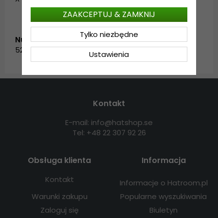
ZAAKCEPTUJ & ZAMKNIJ
Tylko niezbędne
Numer artykułu:
5290-3
Ustawienia
Kontakt
E-mail: info@hatshop.se
Tel: +48 22 307 92 26
Obsługa klienta
Informacja
Kontakt
Informacje o Hatroom.pl
Warunki zakupu
Popularne wyszukiwania
Zaloguj się
Biuletyn