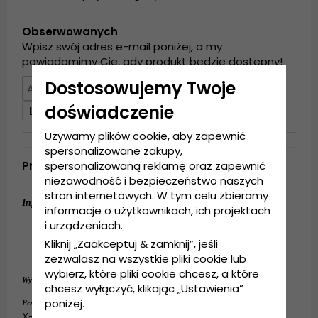
Obserwowanych
Wpisz swój adres e-mail poniżej, a my
powiadomimy Cię, gdy produkt będzie dostępny!
Dostosowujemy Twoje
doświadczenie
Lista obserwowanych
Używamy plików cookie, aby zapewnić
spersonalizowane zakupy,
Produktbeskrivning
spersonalizowaną reklamę oraz zapewnić
niezawodność i bezpieczeństwo naszych
stron internetowych. W tym celu zbieramy
Informacje szczegółowe:
informacje o użytkownikach, ich projektach
13-centymetrowa główka.
i urządzeniach.
8-centymetrowe rondo.
Kliknij „Zaakceptuj & zamknij”, jeśli
Wykonanie: 
100%
słomy
.
zezwalasz na wszystkie pliki cookie lub
wybierz, które pliki cookie chcesz, a które
słomy
Wykonanie:
100%
.
chcesz wyłączyć, klikając „Ustawienia”
Medium - 56 cm. Large - 58 cm.
poniżej.
Przewodnik po rozmiarach:
X-Large - 60 cm.