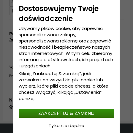
Dostosowujemy Twoje
Lista obserwowanych
doświadczenie
Używamy plików cookie, aby zapewnić
Produktbeskrivning
spersonalizowane zakupy,
spersonalizowaną reklamę oraz zapewnić
Informacje szczegółowe:
niezawodność i bezpieczeństwo naszych
Wykonanie: 100%
bawełna
stron internetowych. W tym celu zbieramy
Rozmiar uniwersalny
Regulacja z tyłu czapki
.
informacje o użytkownikach, ich projektach
i urządzeniach.
Wykonanie:
100%
bawełna
Kliknij „Zaakceptuj & zamknij”, jeśli
Przewodnik po rozmiarach:
Rozmiar uniwersalny
zezwalasz na wszystkie pliki cookie lub
wybierz, które pliki cookie chcesz, a które
chcesz wyłączyć, klikając „Ustawienia”
poniżej.
Numer artykułu:
garda.armycap.viper.green
ZAAKCEPTUJ & ZAMKNIJ
Tylko niezbędne