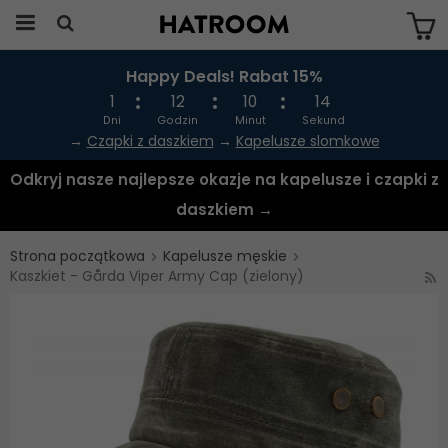
Happy Deals! Rabat 15%
Produkten har blivit tillagd i varukorgen
1
12
10
14
Dni
Godzin
Minut
Sekund
→
Czapki z daszkiem
→
Kapelusze slomkowe
Odkryj nasze najlepsze okazje na kapelusze i czapki z
daszkiem →
Strona początkowa
Kapelusze męskie
Kaszkiet - Gårda Viper Army Cap (zielony)