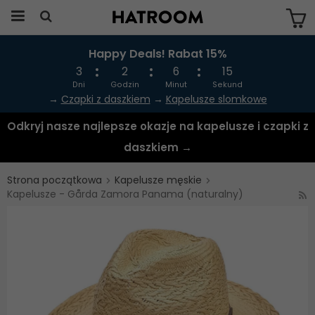
Happy Deals! Rabat 15%
Produkten har blivit tillagd i varukorgen
3
2
6
15
Dni
Godzin
Minut
Sekund
→
Czapki z daszkiem
→
Kapelusze slomkowe
Odkryj nasze najlepsze okazje na kapelusze i czapki z
daszkiem →
Strona początkowa
Kapelusze męskie
Kapelusze - Gårda Zamora Panama (naturalny)