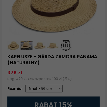
KAPELUSZE - GÅRDA ZAMORA PANAMA
(NATURALNY)
379 zl
Reg. 479 zl. Oszczędzasz 100 zl (21%)
Rozmiar
RABAT 15%