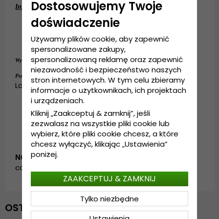
Dostosowujemy Twoje
Informacje szczegółowe:
doświadczenie
13-centymetrowa główka.
7-centymetrowe rondo.
Używamy plików cookie, aby zapewnić
Wykonanie: 100% 
panama słomy.
spersonalizowane zakupy,
spersonalizowaną reklamę oraz zapewnić
panama słomy.
Wykonanie:
100% 
niezawodność i bezpieczeństwo naszych
Small - 56 cm. Medium - 58 cm.
Przewodnik po rozmiarach:
stron internetowych. W tym celu zbieramy
Large - 60 cm. X-Large - 62 cm.
informacje o użytkownikach, ich projektach
i urządzeniach.
Kliknij „Zaakceptuj & zamknij”, jeśli
zezwalasz na wszystkie pliki cookie lub
wybierz, które pliki cookie chcesz, a które
chcesz wyłączyć, klikając „Ustawienia”
poniżej.
Numer artykułu:
cable.181-1
ZAAKCEPTUJ & ZAMKNIJ
Tylko niezbędne
OSTATNIO OGLĄDANE
Ustawienia