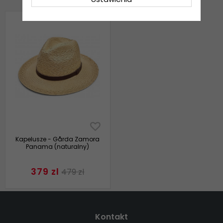
Kapelusze - Gårda Zamora
Panama (naturalny)
379 zl
479 zl
Kontakt