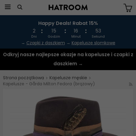
Happy Deals! Rabat 15%
Produkten har blivit tillagd i varukorgen
2
15
16
53
Dni
Godzin
Minut
Sekund
→
Czapki z daszkiem
→
Kapelusze slomkowe
Odkryj nasze najlepsze okazje na kapelusze i czapki z
daszkiem →
Strona początkowa
Kapelusze męskie
Kapelusze - Gårda Milton Fedora (brązowy)