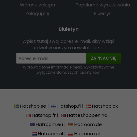
Warunki zakupu
Popularne wyszukiwania
Zaloguj się
Biuletyn
Biuletyn
Wpisz tutaj swój adres e-mail, aby wziąć
udział w naszym newsletterze.
ZAPISAĆ SIĘ
Wprowadzone informacje będą wykorzystywane
wyłącznie do naszych biuletynów.
Hatshop.se
|
Hatshop.fi
|
Hatshop.dk
Hatshop.fr
|
Hatteshoppen.no
Hatroom.eu
|
Hatroom.de
Hatroom.nl
|
Hatroom.pl