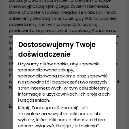
zafascynowani i zachwyceni projektem, a także
innowacyjnością tętniącego życiem rzemiosła,
które charakteryzowało niegdyś ten obszar. Teraz
zabieramy ze sobą to uczucie, gdy 200 lat później
odwiedzamy naszych przyjaciół, którzy są
producentami prawdziwych kapeluszy Panama na
zachodzie - w Ekwadorze, w Ameryce Południowej -
lub daleko na Wschodzie w bezkresnej artystycznie
Dostosowujemy Twoje
Japonii.
doświadczenie
Chcemy WSZYSTKIEGO - tak jak w Gårda w 1800 i
1900 roku – czyli umieć nosić nowoczesne, unikalne,
Używamy plików cookie, aby zapewnić
innowacyjne kapelusze za naprawdę dobrą cenę.
spersonalizowane zakupy,
Stworzone w tych samych pomieszczeniach, jak
spersonalizowaną reklamę oraz zapewnić
wtedy, gdy kilkaset lat temu ludzie z różnych części
niezawodność i bezpieczeństwo naszych
Europy spotkali się w Goteborgu.
stron internetowych. W tym celu zbieramy
informacje o użytkownikach, ich projektach
i urządzeniach.
:
Informacje szczegółowe
Kliknij „Zaakceptuj & zamknij”, jeśli
zezwalasz na wszystkie pliki cookie lub
12-centymetrowa główka.
wybierz, które pliki cookie chcesz, a które
6,5-centymetrowe rondo.
chcesz wyłączyć, klikając „Ustawienia”