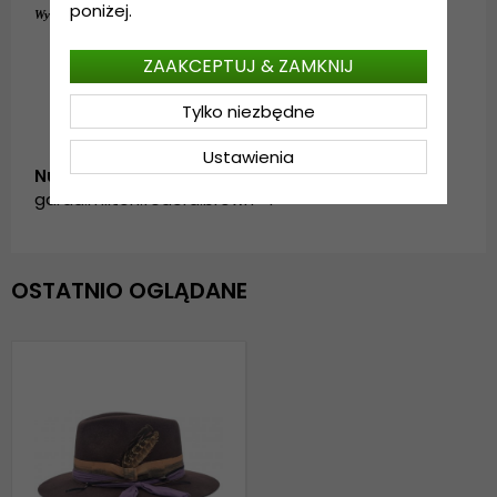
poniżej.
wełna.
Wykonanie:
100 % 
ZAAKCEPTUJ & ZAMKNIJ
Tylko niezbędne
Ustawienia
Numer artykułu:
garda.milton.fedora.brown-4
OSTATNIO OGLĄDANE