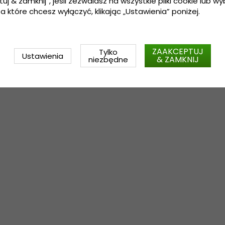
tuj & zamknij”, jeśli zezwalasz na wszystkie pliki cookie lub wybi
a które chcesz wyłączyć, klikając „Ustawienia” poniżej.
ZAAKCEPTUJ
Tylko
Ustawienia
& ZAMKNIJ
niezbędne