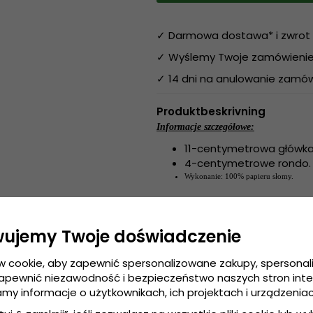
✓ Darmowa dostawa* i zwrot 
✓ Wyślemy Twoje zamówienie 
✓ 14 dni na anulowanie zamów
Produktbeskrivning
Informacje szczegółowe:
11-centymetrowa główka
4-centymetrowe rondo.
Wykonanie: 100% 
papieru słomy.
papieru słomy.
Wykonanie:
100% 
Small - 55 c
Przewodnik po rozmiarach:
wujemy Twoje doświadczenie
w cookie, aby zapewnić spersonalizowane zakupy, spersona
zapewnić niezawodność i bezpieczeństwo naszych stron int
amy informacje o użytkownikach, ich projektach i urządzeniac