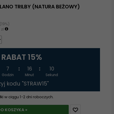
ILANO TRILBY (NATURA BEŻOWY)
 (19%)
 zl
RABAT 15%
7
16
9
Godzin
Minut
Sekund
żyj kodu "STRAW15"
i w ciągu 1-2 dni roboczych.
O KOSZYKA »