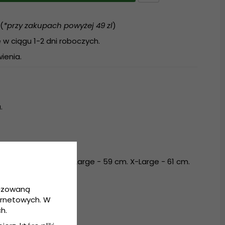
(
*przy zakupach powyżej 49 zl
)
w ciągu 1-2 dni roboczych.
ienia.
.
m. Medium - 57 cm. Large - 59 cm. X-Large - 61 cm.
lizowaną
ernetowych. W
h.