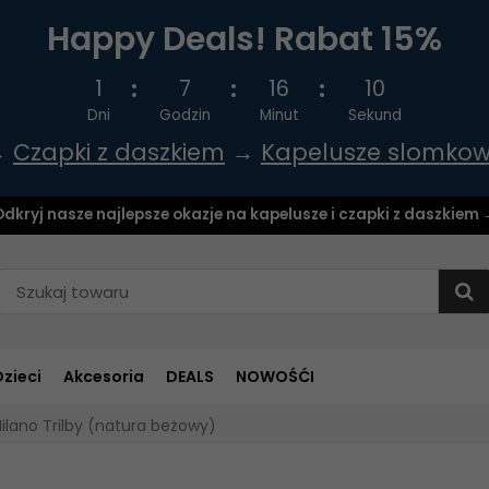
Happy Deals! Rabat 15%
1
7
16
9
Dni
Godzin
Minut
Sekund
→
Czapki z daszkiem
→
Kapelusze slomko
dkryj nasze najlepsze okazje na kapelusze i czapki z daszkiem
Dzieci
Akcesoria
DEALS
NOWOŚĆI
ilano Trilby (natura beżowy)