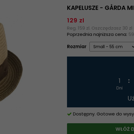
KAPELUSZE - GÅRDA M
129 zl
Reg. 159 zl. Oszczędzasz 30 zl
Poprzednia najniższa cena:
59
Rozmiar
1
Dni
U
Dostępny. Gotowe do wysyłk
WŁÓŻ D