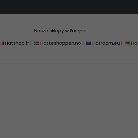
Nasze sklepy w Europie:
Hatshop.fr
|
Hatteshoppen.no
|
Hatroom.eu
|
Ha