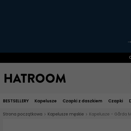
O
BESTSELLERY
Kapelusze
Czapki z daszkiem
Czapki
Strona początkowa
Kapelusze męskie
Kapelusze - Gårda M