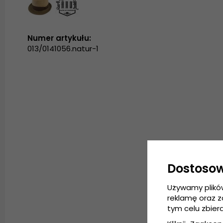
Numer artykułu:
013/0141056.natur-1
Dostoso
Używamy plikó
reklamę oraz 
tym celu zbier