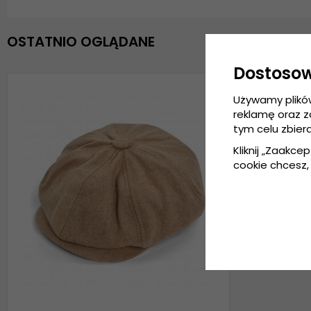
OSTATNIO OGLĄDANE
Dostoso
Używamy plikó
reklamę oraz 
tym celu zbier
Kliknij „Zaakcep
cookie chcesz, 