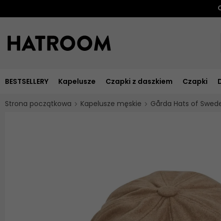
O
BESTSELLERY
Kapelusze
Czapki z daszkiem
Czapki
Strona początkowa
Kapelusze męskie
Gårda Hats of Swed