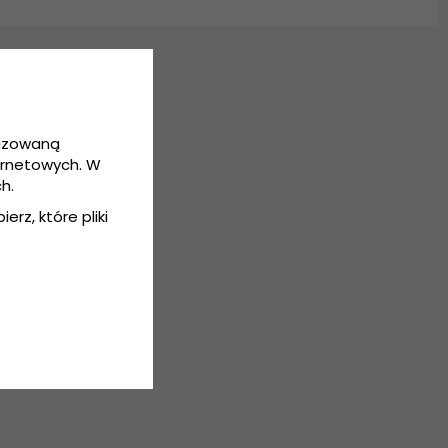
lizowaną
ernetowych. W
h.
erz, które pliki