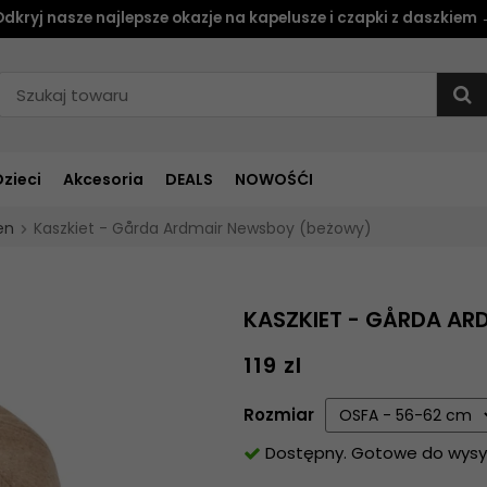
dkryj nasze najlepsze okazje na kapelusze i czapki z daszkiem
Dzieci
Akcesoria
DEALS
NOWOŚĆI
en
Kaszkiet - Gårda Ardmair Newsboy (beżowy)
KASZKIET - GÅRDA A
119 zl
Rozmiar
Dostępny. Gotowe do wysyłk