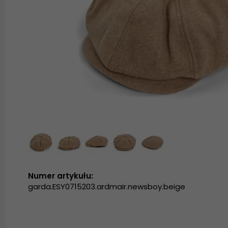
Numer artykułu:
garda.ESY0715203.ardmair.newsboy.beige