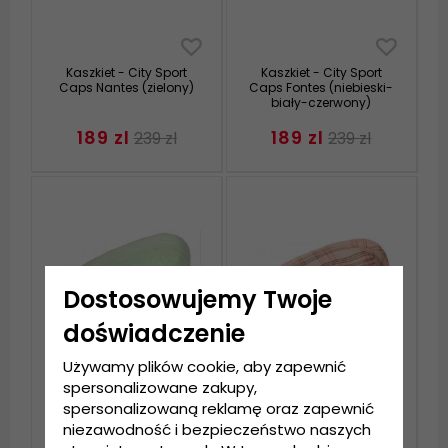
Kaszkiet - City Sport
Kaszkiet - City Sport
Caps Nantes (zielony)
Caps Fontes (niebieski-
biały-czerwony)
189 zl
189 zl
239 zl
239 zl
Dostosowujemy Twoje
doświadczenie
Używamy plików cookie, aby zapewnić
spersonalizowane zakupy,
spersonalizowaną reklamę oraz zapewnić
Kaszkiet - City Sport
Kaszkiet - City Sport
Caps Chirens (zielony)
Caps Trappes (beige)
niezawodność i bezpieczeństwo naszych