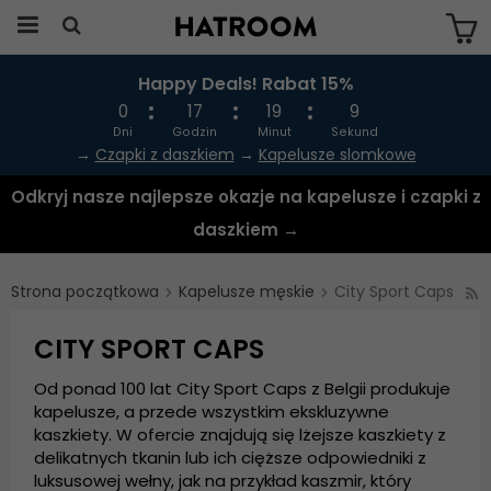
Happy Deals! Rabat 15%
Produkten har blivit tillagd i varukorgen
0
17
19
8
Dni
Godzin
Minut
Sekund
→
Czapki z daszkiem
→
Kapelusze slomkowe
Odkryj nasze najlepsze okazje na kapelusze i czapki z
daszkiem →
Strona początkowa
Kapelusze męskie
City Sport Caps
CITY SPORT CAPS
Od ponad 100 lat City Sport Caps z Belgii produkuje
kapelusze, a przede wszystkim ekskluzywne
kaszkiety. W ofercie znajdują się lżejsze kaszkiety z
delikatnych tkanin lub ich cięższe odpowiedniki z
luksusowej wełny, jak na przykład kaszmir, który