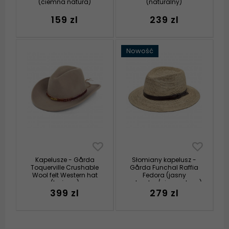
(ciemna natura)
(naturalny)
159 zl
239 zl
Nowość
Kapelusze - Gårda
Słomiany kapelusz -
Toquerville Crushable
Gårda Funchal Raffia
Wool felt Western hat
Fedora (jasny
(beżowy)
naturalny/ciemny brąz)
399 zl
279 zl