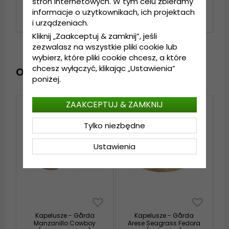
stron internetowych. W tym celu zbieramy
informacje o użytkownikach, ich projektach
189 zl
189 zl
239 zl
239 zl
i urządzeniach.
Kliknij „Zaakceptuj & zamknij”, jeśli
zezwalasz na wszystkie pliki cookie lub
wybierz, które pliki cookie chcesz, a które
chcesz wyłączyć, klikając „Ustawienia”
OSTATNIO OGLĄDANE PRODUKTY
poniżej.
ZAAKCEPTUJ & ZAMKNIJ
Tylko niezbędne
Ustawienia
Kapelusze - Gårda
Kapelusze - Gårda
Manzanillo Cowboy
Arese Seagrass Fedora