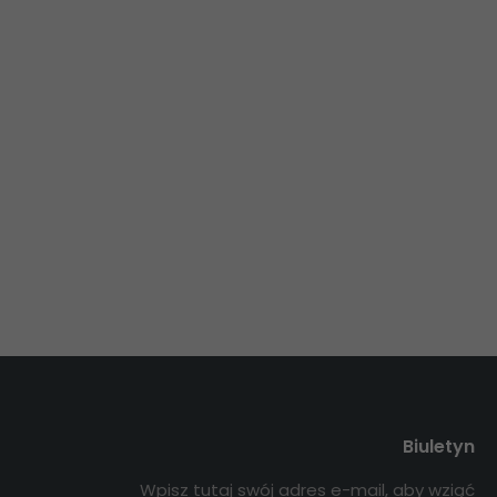
Biuletyn
Wpisz tutaj swój adres e-mail, aby wziąć