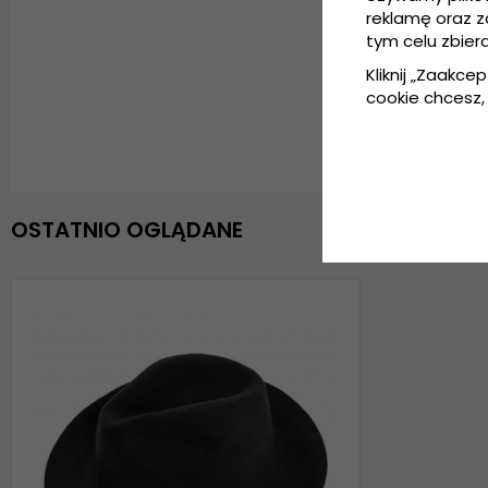
reklamę oraz 
tym celu zbier
Kliknij „Zaakcep
cookie chcesz, 
OSTATNIO OGLĄDANE