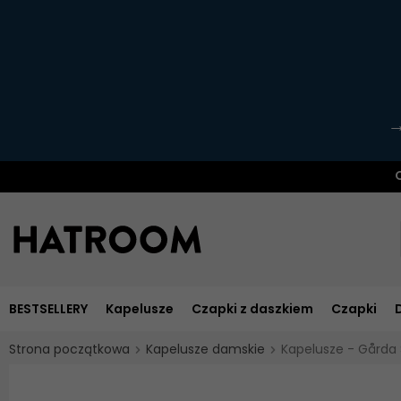
O
BESTSELLERY
Kapelusze
Czapki z daszkiem
Czapki
Strona początkowa
Kapelusze damskie
Kapelusze - Gårda 