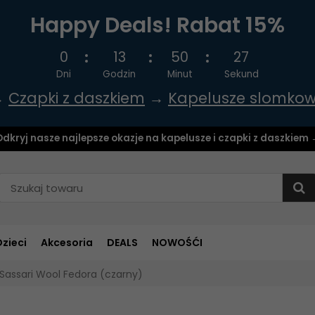
Happy Deals! Rabat 15%
0
13
50
26
Dni
Godzin
Minut
Sekund
→
Czapki z daszkiem
→
Kapelusze slomko
dkryj nasze najlepsze okazje na kapelusze i czapki z daszkiem
Dzieci
Akcesoria
DEALS
NOWOŚĆI
Sassari Wool Fedora (czarny)