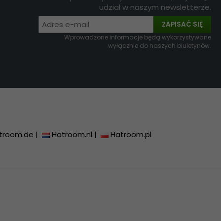
udział w naszym newsletterze.
ZAPISAĆ SIĘ
Wprowadzone informacje będą wykorzystywane
wyłącznie do naszych biuletynów.
troom.de
|
Hatroom.nl
|
Hatroom.pl