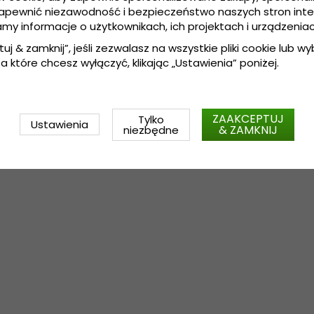
Wyprodukowane we Włoszech.
zapewnić niezawodność i bezpieczeństwo naszych stron int
Zdobiony taśmą (Wykonanie: Bawelna)
amy informacje o użytkownikach, ich projektach i urządzeniac
wełna.
Wykonanie:
100 % 
tuj & zamknij”, jeśli zezwalasz na wszystkie pliki cookie lub wybi
a które chcesz wyłączyć, klikając „Ustawienia” poniżej.
ZAAKCEPTUJ
Tylko
Ustawienia
& ZAMKNIJ
niezbędne