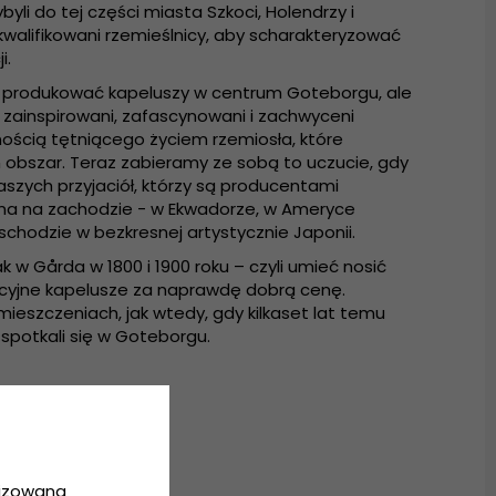
yli do tej części miasta Szkoci, Holendrzy i
walifikowani rzemieślnicy, aby scharakteryzować
i.
a produkować kapeluszy w centrum Goteborgu, ale
zainspirowani, zafascynowani i zachwyceni
nością tętniącego życiem rzemiosła, które
 obszar. Teraz zabieramy ze sobą to uczucie, gdy
szych przyjaciół, którzy są producentami
a na zachodzie - w Ekwadorze, w Ameryce
schodzie w bezkresnej artystycznie Japonii.
w Gårda w 1800 i 1900 roku – czyli umieć nosić
cyjne kapelusze za naprawdę dobrą cenę.
eszczeniach, jak wtedy, gdy kilkaset lat temu
 spotkali się w Goteborgu.
.
o.
lizowaną