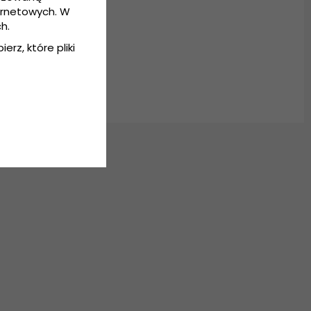
ernetowych. W
h.
erz, które pliki