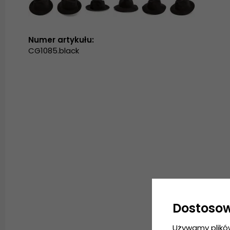
Numer artykułu:
CG1085.black
Dostoso
Używamy plikó