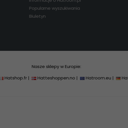
Informacje o Hatroom.pl
Popularne wyszukiwania
Biuletyn
Nasze sklepy w Europie:
Hatshop.fr
|
Hatteshoppen.no
|
Hatroom.eu
|
Ha