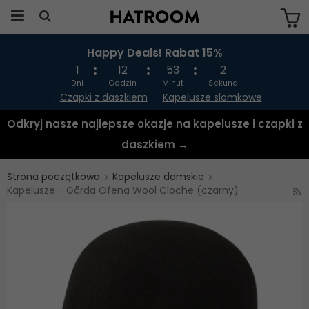
Happy Deals! Rabat 15%
Produkten har blivit tillagd i varukorgen
1
12
53
2
Dni
Godzin
Minut
Sekund
→
Czapki z daszkiem
→
Kapelusze slomkowe
Odkryj nasze najlepsze okazje na kapelusze i czapki z
daszkiem →
Strona początkowa
Kapelusze damskie
Kapelusze - Gårda Ofena Wool Cloche (czarny)