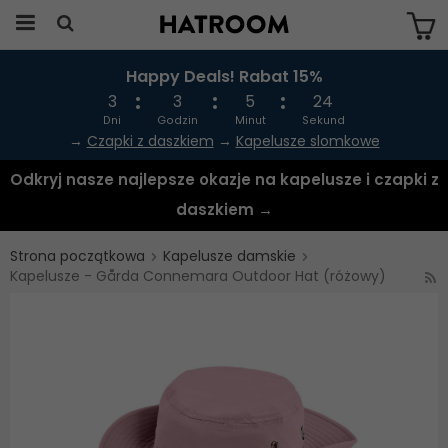
Happy Deals! Rabat 15%
Produkten har blivit tillagd i varukorgen
3
3
5
24
Dni
Godzin
Minut
Sekund
→
Czapki z daszkiem
→
Kapelusze slomkowe
Odkryj nasze najlepsze okazje na kapelusze i czapki z
daszkiem →
Strona początkowa
Kapelusze damskie
Kapelusze - Gårda Connemara Outdoor Hat (różowy)