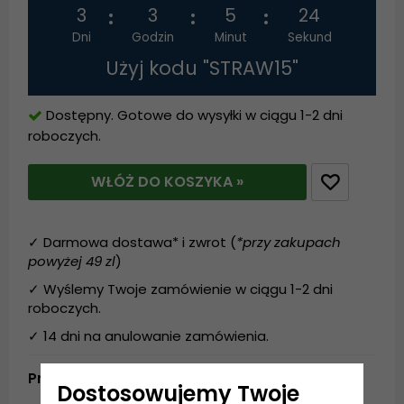
3
3
5
24
Dni
Godzin
Minut
Sekund
Użyj kodu "STRAW15"
Dostępny. Gotowe do wysyłki w ciągu 1-2 dni
roboczych.
WŁÓŻ DO KOSZYKA »
✓ Darmowa dostawa* i zwrot (
*przy zakupach
powyżej 49 zl
)
✓ Wyślemy Twoje zamówienie w ciągu 1-2 dni
roboczych.
✓ 14 dni na anulowanie zamówienia.
Produktbeskrivning
Dostosowujemy Twoje