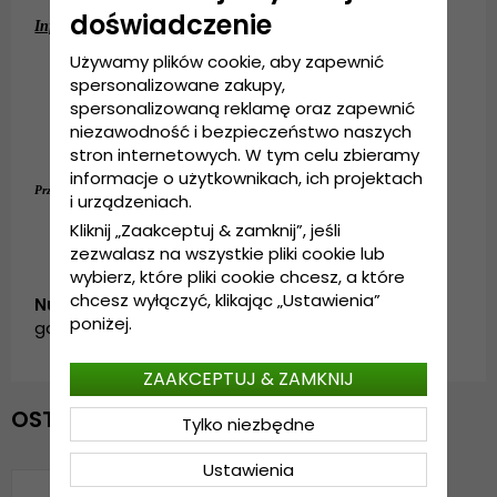
doświadczenie
Informacje szczegółowe:
Używamy plików cookie, aby zapewnić
spersonalizowane zakupy,
Wykonane z nylonu.
spersonalizowaną reklamę oraz zapewnić
Odporny na wodę.
niezawodność i bezpieczeństwo naszych
Dobra ochrona przed słońcem.
Wyprodukowano w Chinach.
stron internetowych. W tym celu zbieramy
informacje o użytkownikach, ich projektach
55 cm - 59 cm (ONE SIZE)
Przewodnik po rozmiarach: 
i urządzeniach.
Kliknij „Zaakceptuj & zamknij”, jeśli
zezwalasz na wszystkie pliki cookie lub
wybierz, które pliki cookie chcesz, a które
chcesz wyłączyć, klikając „Ustawienia”
Numer artykułu:
poniżej.
garda.SH0514003.2.connemara.pink
ZAAKCEPTUJ & ZAMKNIJ
OSTATNIO OGLĄDANE
Tylko niezbędne
Ustawienia