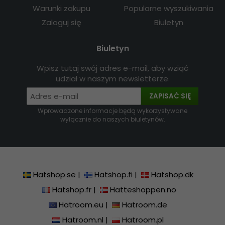
Warunki zakupu
Popularne wyszukiwania
Zaloguj się
Biuletyn
Biuletyn
Wpisz tutaj swój adres e-mail, aby wziąć
udział w naszym newsletterze.
ZAPISAĆ SIĘ
Wprowadzone informacje będą wykorzystywane
wyłącznie do naszych biuletynów.
Hatshop.se
|
Hatshop.fi
|
Hatshop.dk
Hatshop.fr
|
Hatteshoppen.no
Hatroom.eu
|
Hatroom.de
Hatroom.nl
|
Hatroom.pl