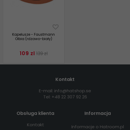
Kapelusze - Faustmann
Olbia (rdzawo-biały)
109 zl
139 zl
Kontakt
E-mail: info@hatshop.se
Tel: +48 22 307 92 26
Obsługa klienta
Informacja
Kontakt
Informacje o Hatroom.pl