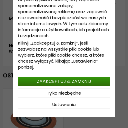
Opaska z ozdobnymi drewnianymi koralikami.
spersonalizowane zakupy,
Potnik z grosgrainu.
spersonalizowaną reklamę oraz zapewnić
niezawodność i bezpieczeństwo naszych
Materiał:
100% słoma papierowa.
stron internetowych. W tym celu zbieramy
informacje o użytkownikach, ich projektach
i urządzeniach.
Kliknij „Zaakceptuj & zamknij”, jeśli
Numer artykułu:
zezwalasz na wszystkie pliki cookie lub
EOL_36024
wybierz, które pliki cookie chcesz, a które
chcesz wyłączyć, klikając „Ustawienia”
poniżej.
OSTATNIO OGLĄDANE
ZAAKCEPTUJ & ZAMKNIJ
Tylko niezbędne
Ustawienia