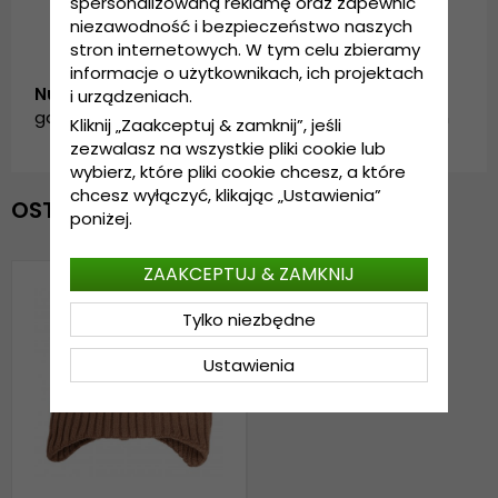
spersonalizowaną reklamę oraz zapewnić
niezawodność i bezpieczeństwo naszych
stron internetowych. W tym celu zbieramy
informacje o użytkownikach, ich projektach
Numer artykułu:
i urządzeniach.
garda.ESY0714265.2.lonneberga.beanie.pink/brown
Kliknij „Zaakceptuj & zamknij”, jeśli
zezwalasz na wszystkie pliki cookie lub
wybierz, które pliki cookie chcesz, a które
chcesz wyłączyć, klikając „Ustawienia”
OSTATNIO OGLĄDANE
poniżej.
ZAAKCEPTUJ & ZAMKNIJ
Tylko niezbędne
Ustawienia