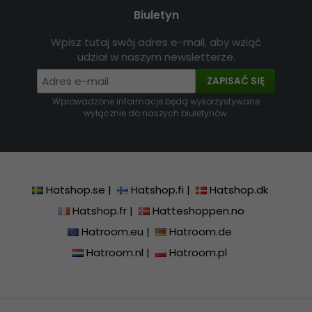
Biuletyn
Wpisz tutaj swój adres e-mail, aby wziąć
udział w naszym newsletterze.
ZAPISAĆ SIĘ
Wprowadzone informacje będą wykorzystywane
wyłącznie do naszych biuletynów.
Hatshop.se
|
Hatshop.fi
|
Hatshop.dk
Hatshop.fr
|
Hatteshoppen.no
Hatroom.eu
|
Hatroom.de
Hatroom.nl
|
Hatroom.pl