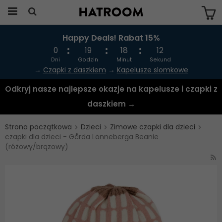
Happy Deals! Rabat 15%
Produkten har blivit tillagd i varukorgen
0
19
18
12
Dni
Godzin
Minut
Sekund
→
Czapki z daszkiem
→
Kapelusze slomkowe
Odkryj nasze najlepsze okazje na kapelusze i czapki z
daszkiem →
Strona początkowa
Dzieci
Zimowe czapki dla dzieci
czapki dla dzieci - Gårda Lönneberga Beanie
(różowy/brązowy)