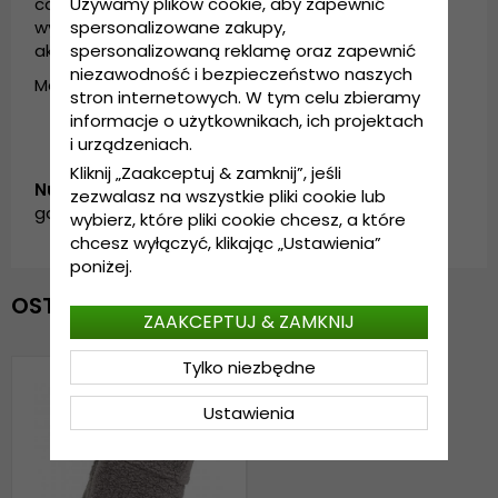
cały dzień bez uczucia dyskomfortu. Doskonały
Używamy plików cookie, aby zapewnić
wybór, aby zachować ciepło podczas zimowych
spersonalizowane zakupy,
aktywności.
spersonalizowaną reklamę oraz zapewnić
niezawodność i bezpieczeństwo naszych
Materiał: 100% poliester
stron internetowych. W tym celu zbieramy
informacje o użytkownikach, ich projektach
i urządzeniach.
Kliknij „Zaakceptuj & zamknij”, jeśli
Numer artykułu:
zezwalasz na wszystkie pliki cookie lub
garda.WH0621704.1.lycksele.grey
wybierz, które pliki cookie chcesz, a które
chcesz wyłączyć, klikając „Ustawienia”
poniżej.
OSTATNIO OGLĄDANE
ZAAKCEPTUJ & ZAMKNIJ
Tylko niezbędne
Ustawienia