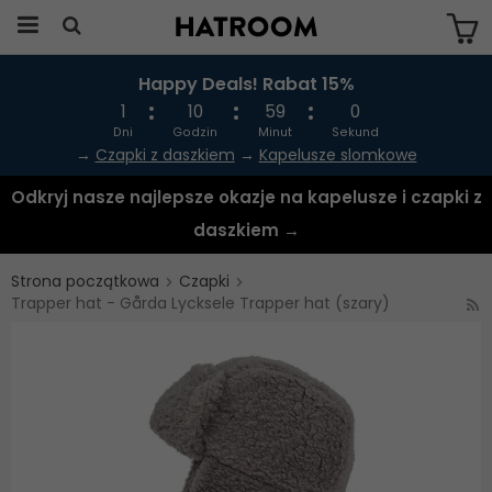
Happy Deals! Rabat 15%
Produkten har blivit tillagd i varukorgen
1
10
58
59
Dni
Godzin
Minut
Sekund
→
Czapki z daszkiem
→
Kapelusze slomkowe
Odkryj nasze najlepsze okazje na kapelusze i czapki z
daszkiem →
Strona początkowa
Czapki
Trapper hat - Gårda Lycksele Trapper hat (szary)