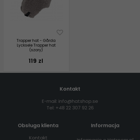
Trapper hat - Gårda
Lycksele Trapper hat
(szary)
119 zl
Kontakt
E-mail: info@hatshop.se
Tel: +48 22 307 92 26
Obsługa klienta
Informacja
Kontakt
Informacje o Hatroom.pl