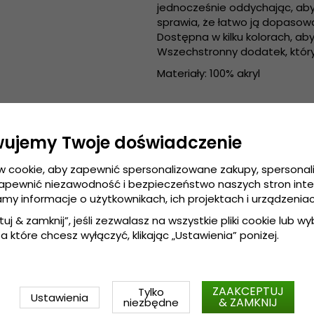
jednocześnie oddychając, aby
sprawia, że łatwo ją dopasować
Dostępna w kilku kolorach, a
Wszechstronny dodatek, który
Materiały: 100% akryl
wujemy Twoje doświadczenie
w cookie, aby zapewnić spersonalizowane zakupy, spersona
zapewnić niezawodność i bezpieczeństwo naszych stron int
amy informacje o użytkownikach, ich projektach i urządzeniac
tuj & zamknij”, jeśli zezwalasz na wszystkie pliki cookie lub wybi
a które chcesz wyłączyć, klikając „Ustawienia” poniżej.
ZAAKCEPTUJ
Tylko
Ustawienia
& ZAMKNIJ
niezbędne