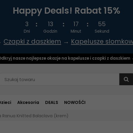
Happy Deals! Rabat 15%
3
13
17
54
Dni
Godzin
Minut
Sekund
→
Czapki z daszkiem
→
Kapelusze slomko
dkryj nasze najlepsze okazje na kapelusze i czapki z daszkiem
Dzieci
Akcesoria
DEALS
NOWOŚĆI
a Ranua Knitted Balaclava (krem)