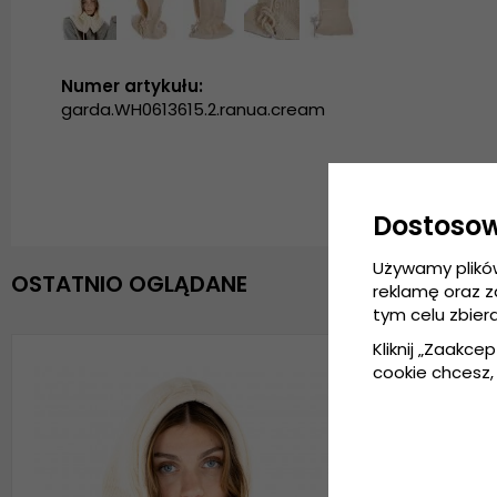
Numer artykułu:
garda.WH0613615.2.ranua.cream
Dostoso
Używamy plikó
OSTATNIO OGLĄDANE
reklamę oraz 
tym celu zbier
Kliknij „Zaakcep
cookie chcesz, 