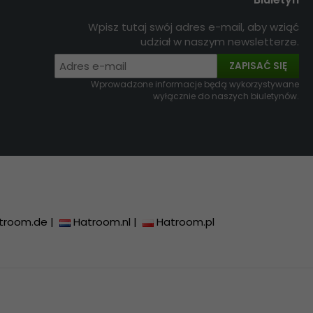
Wpisz tutaj swój adres e-mail, aby wziąć
udział w naszym newsletterze.
ZAPISAĆ SIĘ
Wprowadzone informacje będą wykorzystywane
wyłącznie do naszych biuletynów.
troom.de
|
Hatroom.nl
|
Hatroom.pl