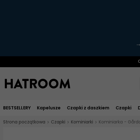
O
BESTSELLERY
Kapelusze
Czapki z daszkiem
Czapki
Strona początkowa
Czapki
Kominiarki
Kominiarka - Gård