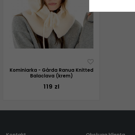
Kominiarka - Gårda Ranua Knitted
Balaclava (krem)
119 zl
Kontakt
Obsługa klienta