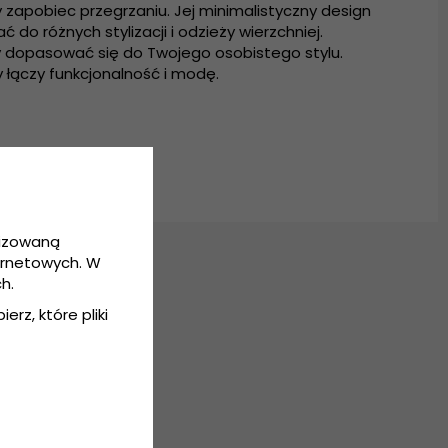
 zapobiec przegrzaniu. Jej minimalistyczny design
 do różnych stylizacji i odzieży wierzchniej.
by dopasować się do Twojego osobistego stylu.
 łączy funkcjonalność i modę.
lizowaną
ernetowych. W
h.
erz, które pliki