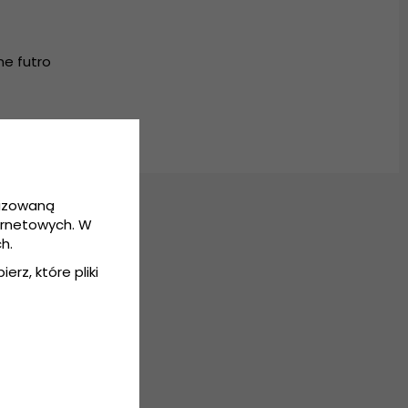
e futro
lizowaną
ernetowych. W
h.
erz, które pliki