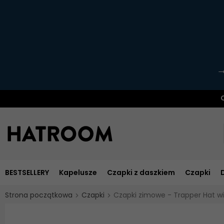
O
BESTSELLERY
Kapelusze
Czapki z daszkiem
Czapki
Strona początkowa
Czapki
Czapki zimowe - Trapper Hat wi