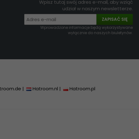
Wpisz tutaj swój adres e-mail, aby wziąć
udział w naszym newsletterze.
ZAPISAĆ SIĘ
Wprowadzone informacje będą wykorzystywane
wyłącznie do naszych biuletynów.
troom.de
|
Hatroom.nl
|
Hatroom.pl