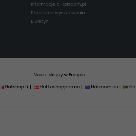
Informacje o Hatroom.pl
Popularne wyszukiwania
Biuletyn
Nasze sklepy w Europie:
Hatshop.fr
|
Hatteshoppen.no
|
Hatroom.eu
|
Ha