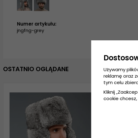
Numer artykułu:
jngfng-grey
Dostoso
OSTATNIO OGLĄDANE
Używamy plikó
reklamę oraz 
tym celu zbier
Kliknij „Zaakcep
cookie chcesz, 