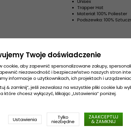
Unisex
Trapper Hat
Materiał: 100% Poliester
Podszewka: 100% Sztuczn
wujemy Twoje doświadczenie
w cookie, aby zapewnić spersonalizowane zakupy, spersona
zapewnić niezawodność i bezpieczeństwo naszych stron int
amy informacje o użytkownikach, ich projektach i urządzeniac
tuj & zamknij”, jeśli zezwalasz na wszystkie pliki cookie lub wybi
a które chcesz wyłączyć, klikając „Ustawienia” poniżej.
ZAAKCEPTUJ
Tylko
Ustawienia
& ZAMKNIJ
niezbędne