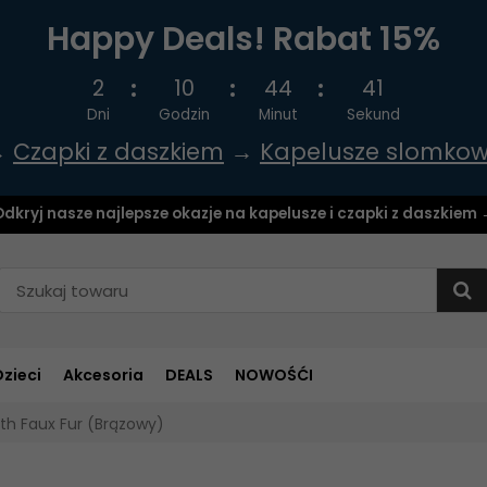
Happy Deals! Rabat 15%
2
10
44
40
Dni
Godzin
Minut
Sekund
→
Czapki z daszkiem
→
Kapelusze slomko
dkryj nasze najlepsze okazje na kapelusze i czapki z daszkiem
Dzieci
Akcesoria
DEALS
NOWOŚĆI
th Faux Fur (Brązowy)