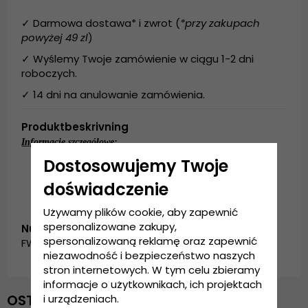
✓ Darmowa dostawa* i zwrot (
*przy zakupach
powyżej 49 zl
)
✓ Wyślemy Twoje zamówienie w ciągu 1-2 dni
roboczych.
✓ 14 dni na anulowanie zamówienia.
Produktbeskrivning
Informacje szczegółowe:
Dostosowujemy Twoje
Wykonanie: 100% poliester
Rozmiar uniwersalny
doświadczenie
Używamy plików cookie, aby zapewnić
spersonalizowane zakupy,
Numer artykułu:
spersonalizowaną reklamę oraz zapewnić
FW_garda.beanie.wolf.black
niezawodność i bezpieczeństwo naszych
stron internetowych. W tym celu zbieramy
informacje o użytkownikach, ich projektach
OSTATNIO OGLĄDANE
i urządzeniach.