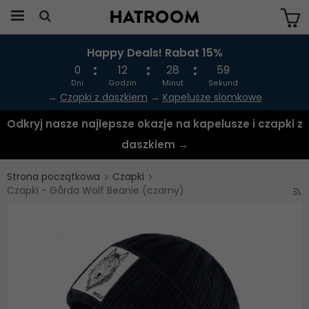
Happy Deals! Rabat 15%
Produkten har blivit tillagd i varukorgen
0
12
28
59
Dni
Godzin
Minut
Sekund
→
Czapki z daszkiem
→
Kapelusze slomkowe
Odkryj nasze najlepsze okazje na kapelusze i czapki z
daszkiem →
Strona początkowa
Czapki
Czapki - Gårda Wolf Beanie (czarny)