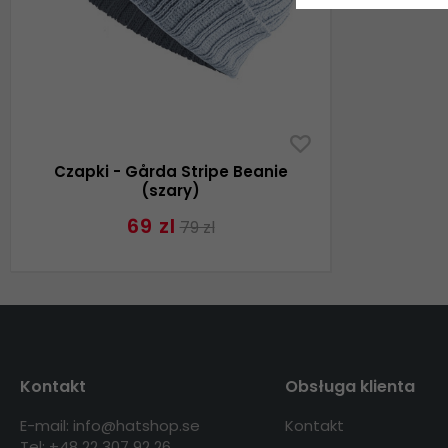
Czapki - Gårda Stripe Beanie
(szary)
69 zl
79 zl
Kontakt
Obsługa klienta
E-mail: info@hatshop.se
Kontakt
Tel: +48 22 307 92 26