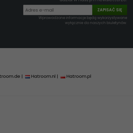
ZAPISAĆ SIĘ
Wprowadzone informacje będą wykorzystywane
wyłącznie do naszych biuletynów.
troom.de
|
Hatroom.nl
|
Hatroom.pl