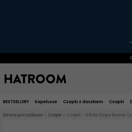
O
BESTSELLERY
Kapelusze
Czapki z daszkiem
Czapki
Strona początkowa
Czapki
Czapki - Gårda Stripe Beanie (s