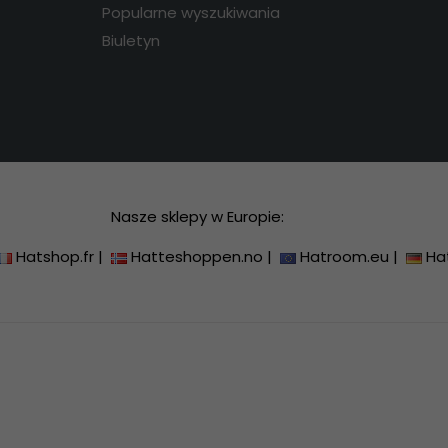
Popularne wyszukiwania
Biuletyn
Nasze sklepy w Europie:
Hatshop.fr
|
Hatteshoppen.no
|
Hatroom.eu
|
Ha