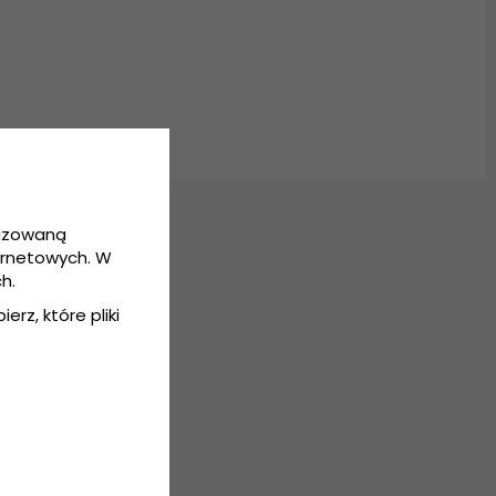
lizowaną
ernetowych. W
h.
erz, które pliki