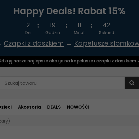
Happy Deals! Rabat 15%
2
19
11
42
Dni
Godzin
Minut
Sekund
→
Czapki z daszkiem
→
Kapelusze slomko
dkryj nasze najlepsze okazje na kapelusze i czapki z daszkiem
Dzieci
Akcesoria
DEALS
NOWOŚĆI
zary)