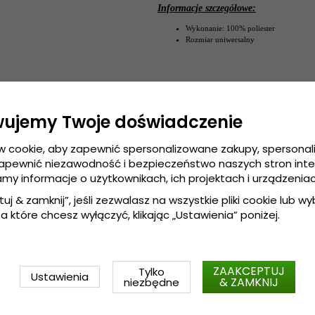
Informacje szczegółowe:
Wykonanie: 100% poliester
Rozmiar uniwersalny
wujemy Twoje doświadczenie
w cookie, aby zapewnić spersonalizowane zakupy, spersona
zapewnić niezawodność i bezpieczeństwo naszych stron int
amy informacje o użytkownikach, ich projektach i urządzeniac
tuj & zamknij”, jeśli zezwalasz na wszystkie pliki cookie lub wybi
a które chcesz wyłączyć, klikając „Ustawienia” poniżej.
ZAAKCEPTUJ
Tylko
Ustawienia
& ZAMKNIJ
niezbędne