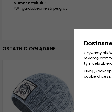
Numer artykułu:
FW_garda.beanie.stripe.gray
Dostoso
OSTATNIO OGLĄDANE
Używamy plikó
reklamę oraz 
tym celu zbier
Kliknij „Zaakcep
cookie chcesz, 