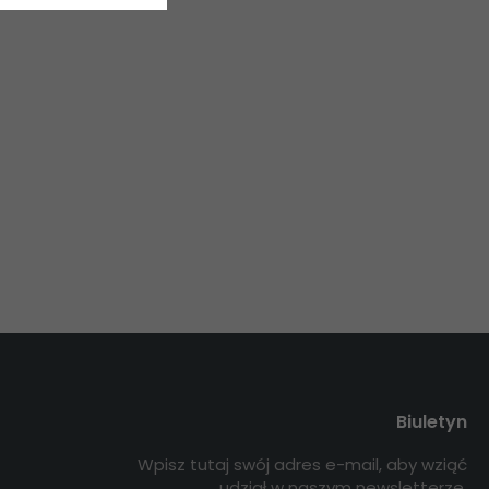
Biuletyn
Wpisz tutaj swój adres e-mail, aby wziąć
udział w naszym newsletterze.