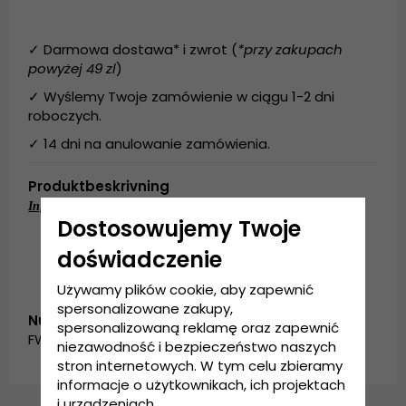
✓ Darmowa dostawa* i zwrot (
*przy zakupach
powyżej 49 zl
)
✓ Wyślemy Twoje zamówienie w ciągu 1-2 dni
roboczych.
✓ 14 dni na anulowanie zamówienia.
Produktbeskrivning
Informacje szczegółowe:
Dostosowujemy Twoje
Wykonanie: 60% Polylana, 40% Akryl
Rozmiar uniwersalny
doświadczenie
Używamy plików cookie, aby zapewnić
spersonalizowane zakupy,
Numer artykułu:
spersonalizowaną reklamę oraz zapewnić
FW_garda.knitted-green
niezawodność i bezpieczeństwo naszych
stron internetowych. W tym celu zbieramy
informacje o użytkownikach, ich projektach
i urządzeniach.