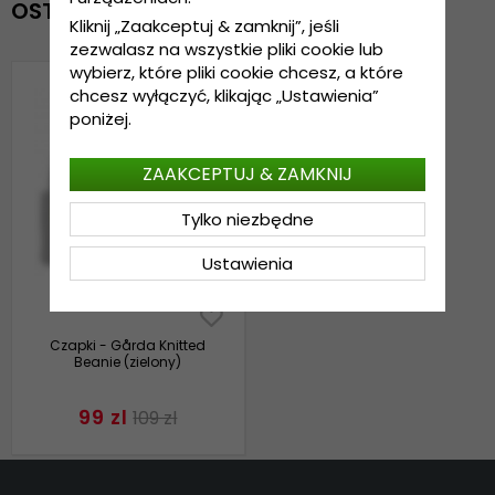
OSTATNIO OGLĄDANE
Kliknij „Zaakceptuj & zamknij”, jeśli
zezwalasz na wszystkie pliki cookie lub
wybierz, które pliki cookie chcesz, a które
chcesz wyłączyć, klikając „Ustawienia”
poniżej.
ZAAKCEPTUJ & ZAMKNIJ
Tylko niezbędne
Ustawienia
Czapki - Gårda Knitted
Beanie (zielony)
99 zl
109 zl