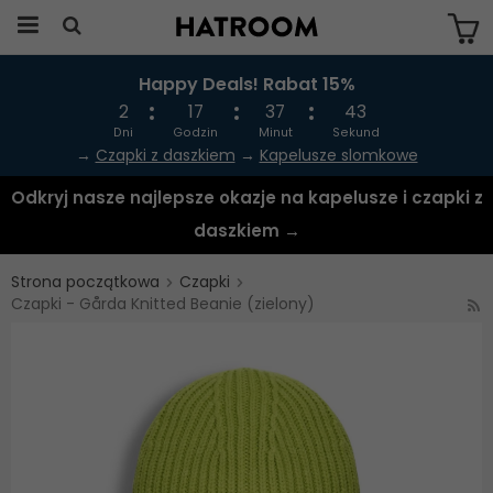
Happy Deals! Rabat 15%
Produkten har blivit tillagd i varukorgen
2
17
37
43
Dni
Godzin
Minut
Sekund
→
Czapki z daszkiem
→
Kapelusze slomkowe
Odkryj nasze najlepsze okazje na kapelusze i czapki z
daszkiem →
Strona początkowa
Czapki
Czapki - Gårda Knitted Beanie (zielony)