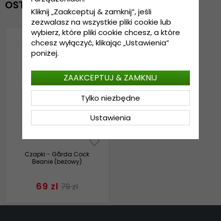
OSTATNIO OGLĄDANE
Kliknij „Zaakceptuj & zamknij”, jeśli
zezwalasz na wszystkie pliki cookie lub
wybierz, które pliki cookie chcesz, a które
chcesz wyłączyć, klikając „Ustawienia”
poniżej.
ZAAKCEPTUJ & ZAMKNIJ
Tylko niezbędne
Ustawienia
Czapki - Gårda Cock
Beanie (beżowy)
69 zl
79 zl