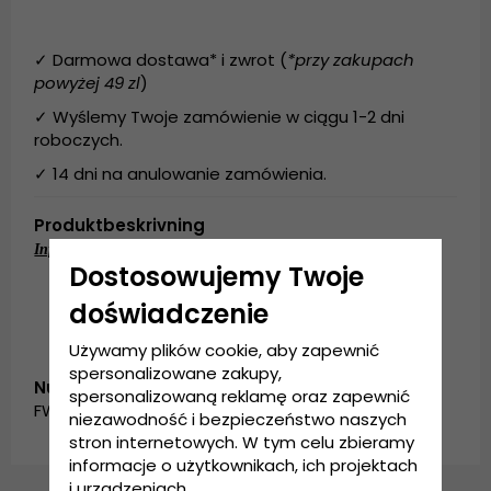
✓ Darmowa dostawa* i zwrot (
*przy zakupach
powyżej 49 zl
)
✓ Wyślemy Twoje zamówienie w ciągu 1-2 dni
roboczych.
✓ 14 dni na anulowanie zamówienia.
Produktbeskrivning
Informacje szczegółowe:
Dostosowujemy Twoje
Wykonanie: 100% poliester
Rozmiar uniwersalny
doświadczenie
Używamy plików cookie, aby zapewnić
spersonalizowane zakupy,
Numer artykułu:
spersonalizowaną reklamę oraz zapewnić
FW_garda.beanie.cock.beige
niezawodność i bezpieczeństwo naszych
stron internetowych. W tym celu zbieramy
informacje o użytkownikach, ich projektach
i urządzeniach.