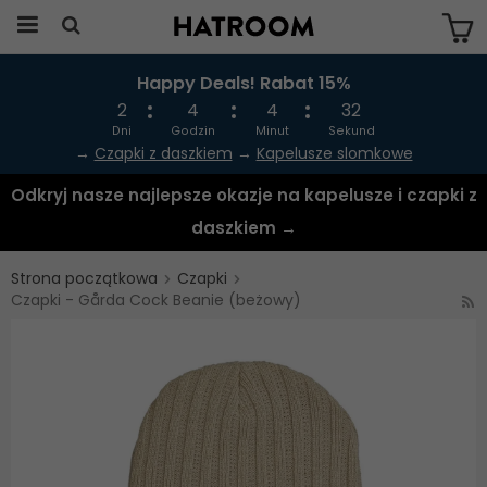
Happy Deals! Rabat 15%
Produkten har blivit tillagd i varukorgen
2
4
4
32
Dni
Godzin
Minut
Sekund
→
Czapki z daszkiem
→
Kapelusze slomkowe
Odkryj nasze najlepsze okazje na kapelusze i czapki z
daszkiem →
Strona początkowa
Czapki
Czapki - Gårda Cock Beanie (beżowy)