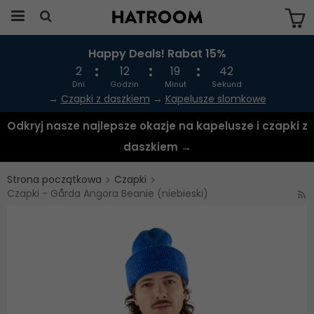
Happy Deals! Rabat 15%
Produkten har blivit tillagd i varukorgen
2
12
19
42
Dni
Godzin
Minut
Sekund
→
Czapki z daszkiem
→
Kapelusze slomkowe
Odkryj nasze najlepsze okazje na kapelusze i czapki z
daszkiem →
Strona początkowa
Czapki
Czapki - Gårda Angora Beanie (niebieski)