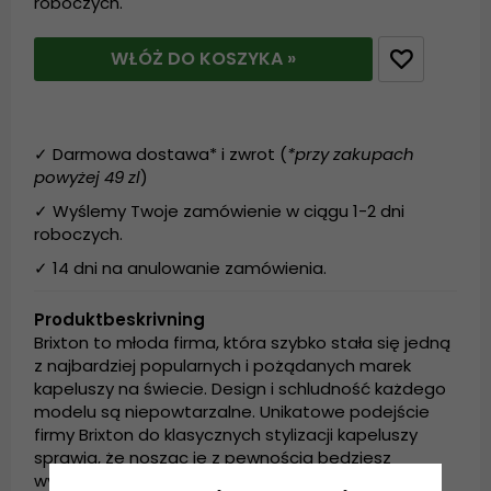
roboczych.
WŁÓŻ DO KOSZYKA »
✓ Darmowa dostawa* i zwrot (
*przy zakupach
powyżej 49 zl
)
✓ Wyślemy Twoje zamówienie w ciągu 1-2 dni
roboczych.
✓ 14 dni na anulowanie zamówienia.
Produktbeskrivning
Brixton to młoda firma, która szybko stała się jedną
z najbardziej popularnych i pożądanych marek
kapeluszy na świecie. Design i schludność każdego
modelu są niepowtarzalne. Unikatowe podejście
firmy Brixton do klasycznych stylizacji kapeluszy
sprawia, że nosząc je z pewnością będziesz
wyróżniał się z tłumu!