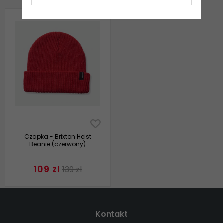
Czapka - Brixton Heist
Beanie (czerwony)
109 zl
139 zl
Kontakt