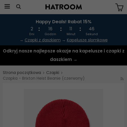
Happy Deals! Rabat 15%
Produkten har blivit tillagd i varukorgen
2
16
11
45
Dni
Godzin
Minut
Sekund
→
Czapki z daszkiem
→
Kapelusze slomkowe
Odkryj nasze najlepsze okazje na kapelusze i czapki z
daszkiem →
Strona początkowa
Czapki
Czapka - Brixton Heist Beanie (czerwony)