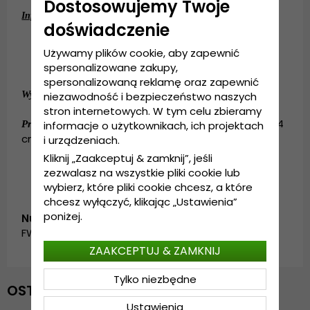
Dostosowujemy Twoje
:
Informacje szczegółowe
doświadczenie
Wykonanie: 100% akryl
Używamy plików cookie, aby zapewnić
Rozmiar uniwersalny
spersonalizowane zakupy,
20 cm długości
spersonalizowaną reklamę oraz zapewnić
:
100% akryl
Wykonanie
niezawodność i bezpieczeństwo naszych
.
stron internetowych. W tym celu zbieramy
:
Rozmiar uniwersalny 50-64
informacje o użytkownikach, ich projektach
Przewodnik po rozmiarach
cm
i urządzeniach.
Kliknij „Zaakceptuj & zamknij”, jeśli
zezwalasz na wszystkie pliki cookie lub
wybierz, które pliki cookie chcesz, a które
chcesz wyłączyć, klikając „Ustawienia”
poniżej.
Numer artykułu:
FW_10782.red
ZAAKCEPTUJ & ZAMKNIJ
Tylko niezbędne
OSTATNIO OGLĄDANE
Ustawienia