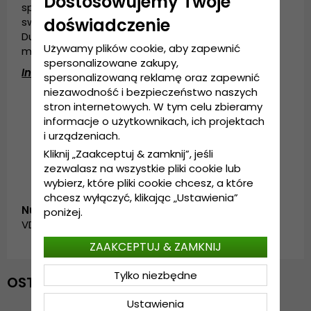
Dostosowujemy Twoje
sprawiły, że marka stała się symbolem
doświadczenie
swobodnego stylu i pewności siebie. Czapki Von
Dutch łączą klasyczny fason trucker z wyrazistą,
Używamy plików cookie, aby zapewnić
modową tożsamością, która przyciąga uwagę.
spersonalizowane zakupy,
Informacje szczegółowe:
spersonalizowaną reklamę oraz zapewnić
niezawodność i bezpieczeństwo naszych
Regulacja z tyłu czapki
stron internetowych. W tym celu zbieramy
Skład
: 50% bawełny, 50% poliestru
informacje o użytkownikach, ich projektach
Informacje o rozmiarze
: Jeden rozmiar –
i urządzeniach.
pasuje do większości
Kliknij „Zaakceptuj & zamknij”, jeśli
zezwalasz na wszystkie pliki cookie lub
wybierz, które pliki cookie chcesz, a które
chcesz wyłączyć, klikając „Ustawienia”
Numer artykułu:
poniżej.
VD/0/CAS1/LOFB04
ZAAKCEPTUJ & ZAMKNIJ
Tylko niezbędne
OSTATNIO OGLĄDANE
Ustawienia