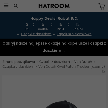
Happy Deals! Rabat 15%
Produkten har blivit tillagd i varukorgen
3
5
15
12
Dni
Godzin
Minut
Sekund
→
Czapki z daszkiem
→
Kapelusze slomkowe
Odkryj nasze najlepsze okazje na kapelusze i czapki z
daszkiem →
Strona początkowa
Czapki z daszkiem
Von Dutch
Czapka z daszkiem - Von Dutch Oval Patch Trucker (czarny)