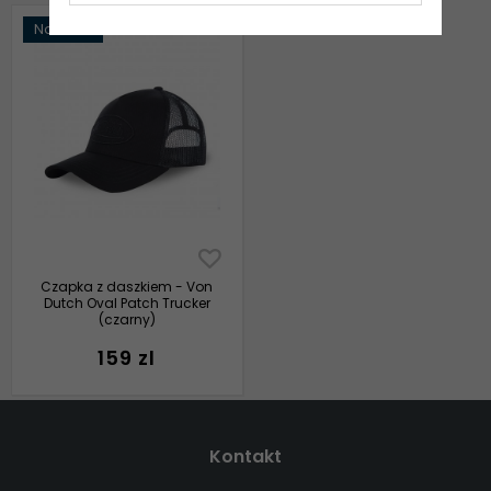
Nowość
Czapka z daszkiem - Von
Dutch Oval Patch Trucker
(czarny)
159 zl
Kontakt