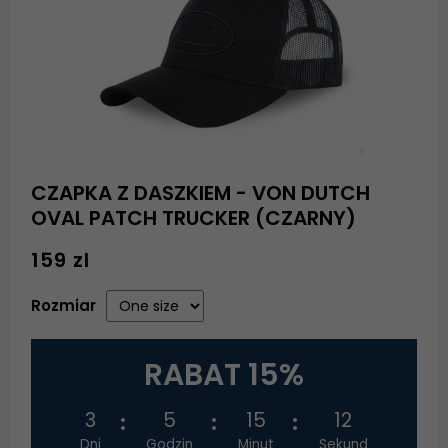
CZAPKA Z DASZKIEM - VON DUTCH
OVAL PATCH TRUCKER (CZARNY)
159 zl
Rozmiar
RABAT 15%
3
5
15
12
Dni
Godzin
Minut
Sekund