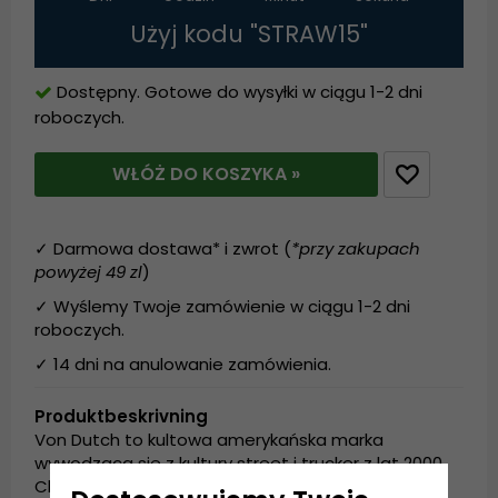
Użyj kodu "STRAW15"
Dostępny. Gotowe do wysyłki w ciągu 1-2 dni
roboczych.
WŁÓŻ DO KOSZYKA »
✓ Darmowa dostawa* i zwrot (
*przy zakupach
powyżej 49 zl
)
✓ Wyślemy Twoje zamówienie w ciągu 1-2 dni
roboczych.
✓ 14 dni na anulowanie zamówienia.
Produktbeskrivning
Von Dutch to kultowa amerykańska marka
wywodząca się z kultury street i trucker z lat 2000.
Charakterystyczne logo i odważne wzornictwo