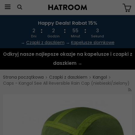
Happy Deals! Rabat 15%
Produkten har blivit tillagd i varukorgen
2
2
55
3
Dni
Godzin
Minut
Sekund
→
Czapki z daszkiem
→
Kapelusze slomkowe
Odkryj nasze najlepsze okazje na kapelusze i czapki z
daszkiem →
Strona początkowa
Czapki z daszkiem
Kangol
Caps - Kangol See All Reversible Rain Cap (niebieski/zielony)