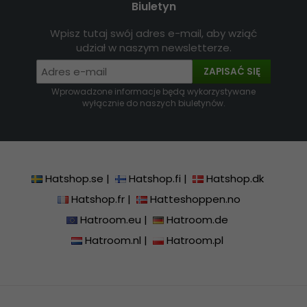
Biuletyn
Wpisz tutaj swój adres e-mail, aby wziąć
udział w naszym newsletterze.
ZAPISAĆ SIĘ
Wprowadzone informacje będą wykorzystywane
wyłącznie do naszych biuletynów.
Hatshop.se
|
Hatshop.fi
|
Hatshop.dk
Hatshop.fr
|
Hatteshoppen.no
Hatroom.eu
|
Hatroom.de
Hatroom.nl
|
Hatroom.pl