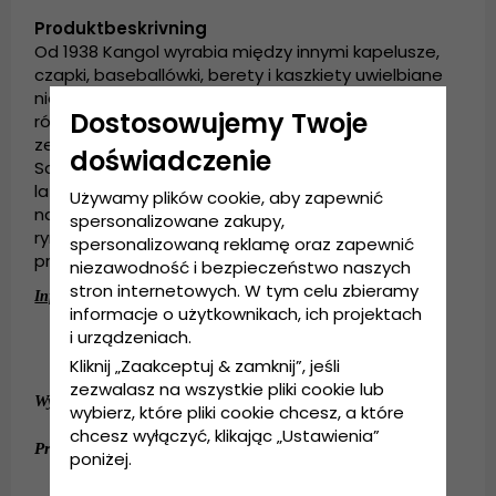
Produktbeskrivning
Od 1938 Kangol wyrabia między innymi kapelusze,
czapki, baseballówki, berety i kaszkiety uwielbiane
nie tylko przez szerokie grono odbiorców, ale
Dostosowujemy Twoje
również takie światowe sławy, jak członkowie
zespołu The Beatles, księżna Diana, Arnold Palmer,
doświadczenie
Samuel L. Jackson oraz Eminem. Przez ostatnie 30
lat działający w branży kojarzyli markę Kangol z
Używamy plików cookie, aby zapewnić
najbardziej modnymi kapeluszami wnoszącymi na
spersonalizowane zakupy,
rynek powiew świeżości. Po przyjrzeniu się ich
spersonalizowaną reklamę oraz zapewnić
produktom pewnie się z tym zgodzisz.
niezawodność i bezpieczeństwo naszych
stron internetowych. W tym celu zbieramy
:
Informacje szczegółowe
informacje o użytkownikach, ich projektach
5,5
.
i urządzeniach.
-centymetrowe rondo
100
nylonu
Wykonanie:
%
.
Kliknij „Zaakceptuj & zamknij”, jeśli
zezwalasz na wszystkie pliki cookie lub
:
100
nylonu
Wykonanie
%
.
wybierz, które pliki cookie chcesz, a które
chcesz wyłączyć, klikając „Ustawienia”
:
One size fits all.
Przewodnik po rozmiarach
poniżej.