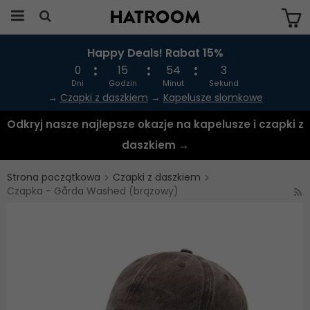
Happy Deals! Rabat 15%
Produkten har blivit tillagd i varukorgen
0
15
54
3
Dni
Godzin
Minut
Sekund
→
Czapki z daszkiem
→
Kapelusze slomkowe
Odkryj nasze najlepsze okazje na kapelusze i czapki z
daszkiem →
Strona początkowa
Czapki z daszkiem
Czapka - Gårda Washed (brązowy)