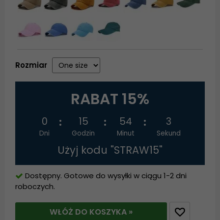
Rozmiar
RABAT 15%
0
15
54
3
Dni
Godzin
Minut
Sekund
Użyj kodu "STRAW15"
Dostępny. Gotowe do wysyłki w ciągu 1-2 dni
roboczych.
WŁÓŻ DO KOSZYKA »