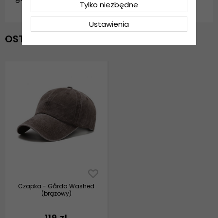
Tylko niezbędne
Ustawienia
OSTATNIO OGLĄDANE
Czapka - Gårda Washed
(brązowy)
119 zl