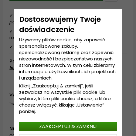
✓ Darmowa dostawa* i zwrot (
*przy zakupach
Dostosowujemy Twoje
powyżej 49 zl
)
doświadczenie
✓ Wyślemy Twoje zamówienie w ciągu 1-2 dni
roboczych.
Używamy plików cookie, aby zapewnić
spersonalizowane zakupy,
✓ 14 dni na anulowanie zamówienia.
spersonalizowaną reklamę oraz zapewnić
niezawodność i bezpieczeństwo naszych
Produktbeskrivning
stron internetowych. W tym celu zbieramy
Informacje szczegółowe:
informacje o użytkownikach, ich projektach
Wykonanie: 100%
bawełna
i urządzeniach.
Rozmiar uniwersalny
Kliknij „Zaakceptuj & zamknij”, jeśli
Regulacja z tyłu czapki
.
zezwalasz na wszystkie pliki cookie lub
Wykonanie:
100%
bawełna
wybierz, które pliki cookie chcesz, a które
chcesz wyłączyć, klikając „Ustawienia”
Przewodnik po rozmiarach:
Rozmiar uniwersalny
poniżej.
ZAAKCEPTUJ & ZAMKNIJ
Numer artykułu:
garda.cap.brown3