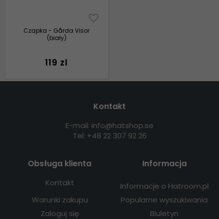
Czapka - Gårda Visor
(biały)
119 zl
Kontakt
E-mail: info@hatshop.se
Tel: +48 22 307 92 26
Obsługa klienta
Informacja
Kontakt
Informacje o Hatroom.pl
Warunki zakupu
Popularne wyszukiwania
Zaloguj się
Biuletyn