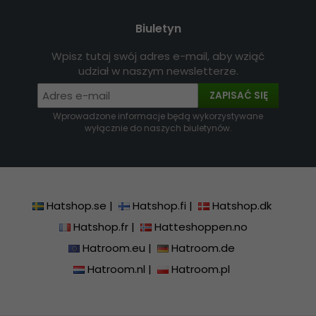
Biuletyn
Wpisz tutaj swój adres e-mail, aby wziąć
udział w naszym newsletterze.
ZAPISAĆ SIĘ
Wprowadzone informacje będą wykorzystywane
wyłącznie do naszych biuletynów.
Hatshop.se
|
Hatshop.fi
|
Hatshop.dk
Hatshop.fr
|
Hatteshoppen.no
Hatroom.eu
|
Hatroom.de
Hatroom.nl
|
Hatroom.pl