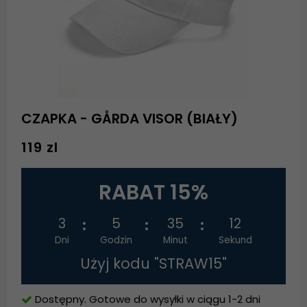
CZAPKA - GÅRDA VISOR (BIAŁY)
119 zl
RABAT 15%
3
5
35
12
Dni
Godzin
Minut
Sekund
Użyj kodu "STRAW15"
Dostępny. Gotowe do wysyłki w ciągu 1-2 dni