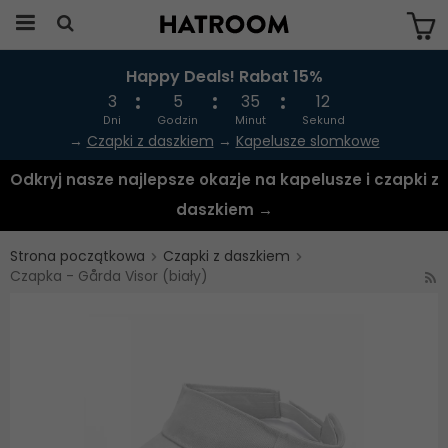
Happy Deals! Rabat 15%
Produkten har blivit tillagd i varukorgen
3
5
35
12
Dni
Godzin
Minut
Sekund
→
Czapki z daszkiem
→
Kapelusze slomkowe
Odkryj nasze najlepsze okazje na kapelusze i czapki z
daszkiem →
Strona początkowa
Czapki z daszkiem
Czapka - Gårda Visor (biały)