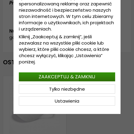
Przewodnik po rozmiarach:
Rozmiar uniwersalny
spersonalizowaną reklamę oraz zapewnić
niezawodność i bezpieczeństwo naszych
stron internetowych. W tym celu zbieramy
informacje o użytkownikach, ich projektach
i urządzeniach.
Numer artykułu:
Kliknij „Zaakceptuj & zamknij”, jeśli
garda.cap.visor.white
zezwalasz na wszystkie pliki cookie lub
wybierz, które pliki cookie chcesz, a które
chcesz wyłączyć, klikając „Ustawienia”
OSTATNIO OGLĄDANE
poniżej.
ZAAKCEPTUJ & ZAMKNIJ
Tylko niezbędne
Ustawienia